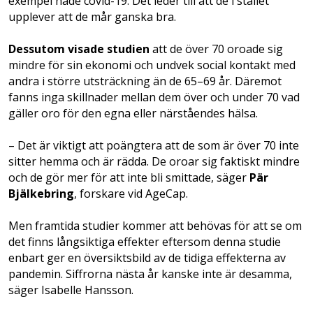
exempel hade covid-19. Det leder till att de i stället
upplever att de mår ganska bra.
Dessutom visade studien
att de över 70 oroade sig
mindre för sin ekonomi och undvek social kontakt med
andra i större utsträckning än de 65–69 år. Däremot
fanns inga skillnader mellan dem över och under 70 vad
gäller oro för den egna eller närståendes hälsa.
– Det är viktigt att poängtera att de som är över 70 inte
sitter hemma och är rädda. De oroar sig faktiskt mindre
och de gör mer för att inte bli smittade, säger
Pär
Bjälkebring
, forskare vid AgeCap.
Men framtida studier kommer att behövas för att se om
det finns långsiktiga effekter eftersom denna studie
enbart ger en översiktsbild av de tidiga effekterna av
pandemin. Siffrorna nästa år kanske inte är desamma,
säger Isabelle Hansson.