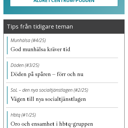
ÄLDRE I CENTRUM-PODDEN
Tips från tidigare teman
Munhälsa (#4/25)
God munhälsa kräver tid
Döden (#3/25)
Döden på spåren – förr och nu
SoL – den nya socialtjänstlagen (#2/25)
Vägen till nya socialtjänstlagen
Hbtq (#1/25)
Oro och ensamhet i hbtq-gruppen