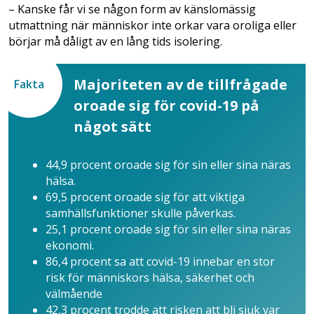
– Kanske får vi se någon form av känslomässig
utmattning när människor inte orkar vara oroliga eller
börjar må dåligt av en lång tids isolering.
Majoriteten av de tillfrågade
Fakta
oroade sig för covid-19 på
något sätt
44,9 procent oroade sig för sin eller sina näras
hälsa.
69,5 procent oroade sig för att viktiga
samhällsfunktioner skulle påverkas.
25,1 procent oroade sig för sin eller sina näras
ekonomi.
86,4 procent sa att covid-19 innebar en stor
risk för människors hälsa, säkerhet och
välmående
42,3 procent trodde att risken att bli sjuk var