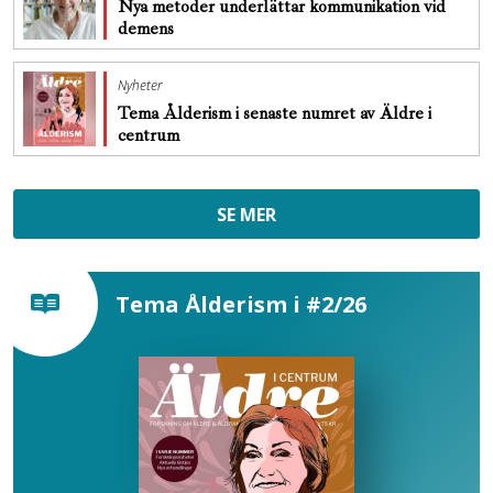
Nya metoder underlättar kommunikation vid
demens
Nyheter
Tema Ålderism i senaste numret av Äldre i
centrum
SE MER
Tema Ålderism i #2/26