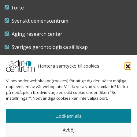
Forte
Svenskt demenscentrum
Aging research center
Sveriges gerontologiska sällskap
Riksföreningen för sjuksköterskor inom äldre- och
Hantera samtycke till cookies
demensvård
Vi använder webbkakor (cookies) för att ge dig den bästa möjliga
Nationellt kompetenscentrum anhöriga
upplevelsen av vår webbplats. Vill du veta vad vi samlar in? Klicka
på nedåtpilen bredvid varje enskild cookie under fliken "Se
inställningar". Nödvändiga cookies kan inte väljas bort.
Copyright © 2026 Äldre i centrum
Godkänn alla
Sveavägen 155, 113 46 Stockholm
Avböj
08-690 58 84