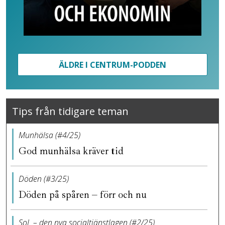
ÄLDRE I CENTRUM-PODDEN
Tips från tidigare teman
Munhälsa (#4/25)
God munhälsa kräver tid
Döden (#3/25)
Döden på spåren – förr och nu
SoL – den nya socialtjänstlagen (#2/25)