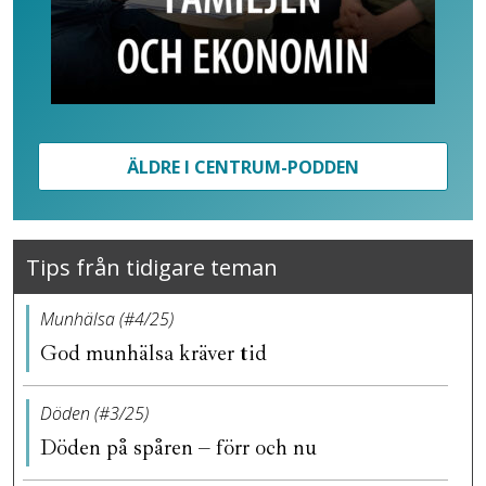
ÄLDRE I CENTRUM-PODDEN
Tips från tidigare teman
Munhälsa (#4/25)
God munhälsa kräver tid
Döden (#3/25)
Döden på spåren – förr och nu