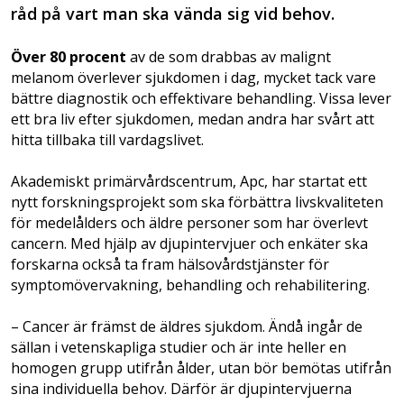
råd på vart man ska vända sig vid behov.
Över 80 procent
av de som drabbas av malignt
melanom överlever sjukdomen i dag, mycket tack vare
bättre diagnostik och effektivare behandling. Vissa lever
ett bra liv efter sjukdomen, medan andra har svårt att
hitta tillbaka till vardagslivet.
Akademiskt primärvårdscentrum, Apc, har startat ett
nytt forskningsprojekt som ska förbättra livskvaliteten
för medelålders och äldre personer som har överlevt
cancern. Med hjälp av djupintervjuer och enkäter ska
forskarna också ta fram hälsovårdstjänster för
symptomövervakning, behandling och rehabilitering.
– Cancer är främst de äldres sjukdom. Ändå ingår de
sällan i vetenskapliga studier och är inte heller en
homogen grupp utifrån ålder, utan bör bemötas utifrån
sina individuella behov. Därför är djupintervjuerna