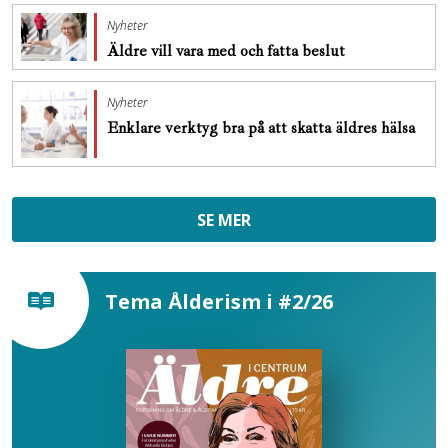
Nyheter
Äldre vill vara med och fatta beslut
Nyheter
Enklare verktyg bra på att skatta äldres hälsa
SE MER
Tema Ålderism i #2/26