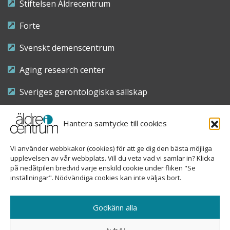
Stiftelsen Äldrecentrum
Forte
Svenskt demenscentrum
Aging research center
Sveriges gerontologiska sällskap
Riksföreningen för sjuksköterskor inom äldre- och
Hantera samtycke till cookies
demensvård
Vi använder webbkakor (cookies) för att ge dig den bästa möjliga
Nationellt kompetenscentrum anhöriga
upplevelsen av vår webbplats. Vill du veta vad vi samlar in? Klicka
på nedåtpilen bredvid varje enskild cookie under fliken "Se
inställningar". Nödvändiga cookies kan inte väljas bort.
Copyright © 2026 Äldre i centrum
Godkänn alla
Sveavägen 155, 113 46 Stockholm