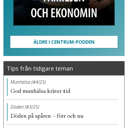
ÄLDRE I CENTRUM-PODDEN
Tips från tidigare teman
Munhälsa (#4/25)
God munhälsa kräver tid
Döden (#3/25)
Döden på spåren – förr och nu