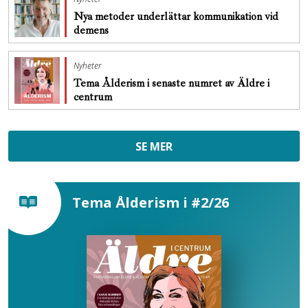
Nya metoder underlättar kommunikation vid
demens
Nyheter
Tema Ålderism i senaste numret av Äldre i
centrum
SE MER
Tema Ålderism i #2/26