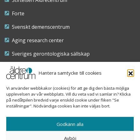
Stiftelsen Äldrecentrum
Forte
Svenskt demenscentrum
Aging research center
Sveriges gerontologiska sällskap
Riksföreningen för sjuksköterskor inom äldre- och
Hantera samtycke till cookies
demensvård
Vi använder webbkakor (cookies) för att ge dig den bästa möjliga
Nationellt kompetenscentrum anhöriga
upplevelsen av vår webbplats. Vill du veta vad vi samlar in? Klicka
på nedåtpilen bredvid varje enskild cookie under fliken "Se
inställningar". Nödvändiga cookies kan inte väljas bort.
Copyright © 2026 Äldre i centrum
Godkänn alla
Sveavägen 155, 113 46 Stockholm
Avböj