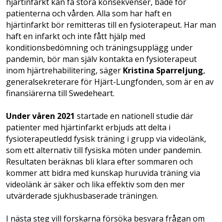
hjärtinfarkt kan få stora konsekvenser, både för
patienterna och vården. Alla som har haft en
hjärtinfarkt bör remitteras till en fysioterapeut. Har man
haft en infarkt och inte fått hjälp med
konditionsbedömning och träningsupplägg under
pandemin, bör man själv kontakta en fysioterapeut
inom hjärtrehabilitering, säger
Kristina Sparreljung
,
generalsekreterare för Hjärt-Lungfonden, som är en av
finansiärerna till Swedeheart.
Under våren 2021
startade en nationell studie där
patienter med hjärtinfarkt erbjuds att delta i
fysioterapeutledd fysisk träning i grupp via videolänk,
som ett alternativ till fysiska möten under pandemin.
Resultaten beräknas bli klara efter sommaren och
kommer att bidra med kunskap huruvida träning via
videolänk är säker och lika effektiv som den mer
utvärderade sjukhusbaserade träningen.
I nästa steg vill forskarna försöka besvara frågan om