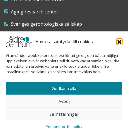
Aging research center
Sveriges gerontologiska sällskap
Riksföreningen för sjuksköterskor inom äldre- och
Hantera samtycke till cookies
demensvård
Vi använder webbkakor (cookies) för att ge dig den bästa möjliga
Nationellt kompetenscentrum anhöriga
upplevelsen av vår webbplats. Vill du veta vad vi samlar in? Klicka
på nedåtpilen bredvid varje enskild cookie under fliken "Se
inställningar". Nödvändiga cookies kan inte väljas bort.
Copyright © 2026 Äldre i centrum
Godkänn alla
Sveavägen 155, 113 46 Stockholm
Avböj
08-690 58 84
Se inställningar
info@aldreicentrum.se
Ansvarig utgivare: Åsa Hedberg Rundgren
Personuppgiftspolicy