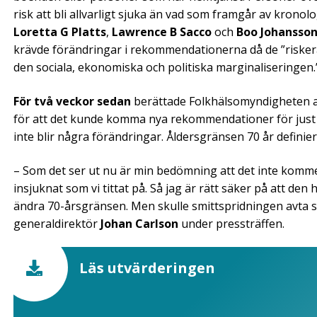
risk att bli allvarligt sjuka än vad som framgår av kronol
Loretta G Platts
,
Lawrence B Sacco
och
Boo Johansso
krävde förändringar i rekommendationerna då de ”riskerar
den sociala, ekonomiska och politiska marginaliseringen.
För två veckor sedan
berättade Folkhälsomyndigheten a
för att det kunde komma nya rekommendationer för just 
inte blir några förändringar. Åldersgränsen 70 år definie
– Som det ser ut nu är min bedömning att det inte kommer
insjuknat som vi tittat på. Så jag är rätt säker på att den
ändra 70-årsgränsen. Men skulle smittspridningen avta s
generaldirektör
Johan Carlson
under pressträffen.
Läs utvärderingen