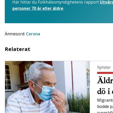
Här hittar du Folkhälsomyndighetens rapport
Utvärd
personer 70 år eller äldre
.
Ämnesord:
Corona
Relaterat
Nyheter
Äldr
dö i
Migrant
bodde på
svenskf