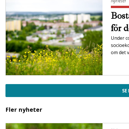
Nyheter
Bost
för 
Under c
socioek
om det v
SE
Fler nyheter