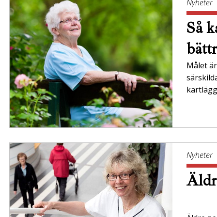
Nyheter
Så ka
bätt
Målet är 
särskil
kartläg
Nyheter
Äldr