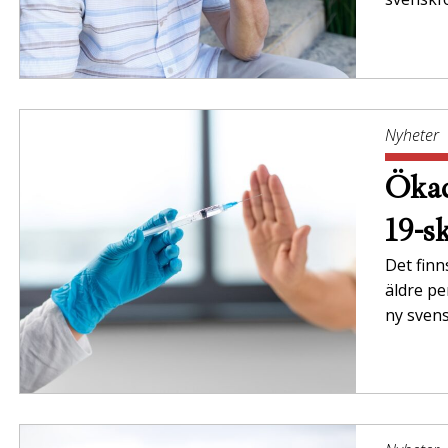
Nyheter
Ökad
19-s
Det finn
äldre pe
ny svens