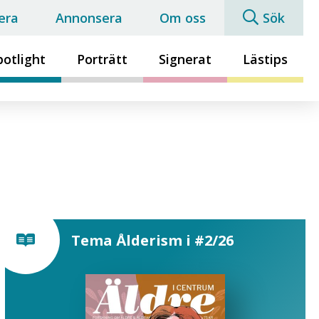
era
Annonsera
Om oss
Sök
potlight
Porträtt
Signerat
Lästips
Tema Ålderism i #2/26