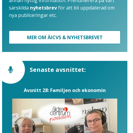
annan nyttig information. Prenumerera på vårt
särskilda
nyhetsbrev
för att bli uppdaterad om
nya publiceringar etc.
MER OM ÄICVS & NYHETSBREVET
Senaste avsnittet:
Avsnitt 28: Familjen och ekonomin