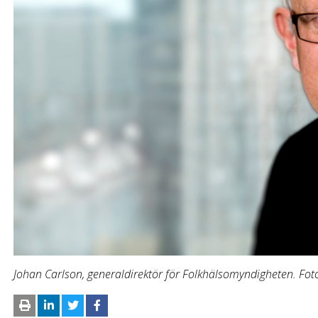
Johan Carlson, generaldirektör för Folkhälsomyndigheten. Fo