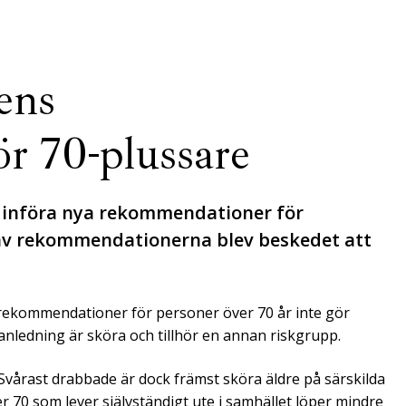
ens
r 70-plussare
 införa nya rekommendationer för
 av rekommendationerna blev beskedet att
s rekommendationer för personer över 70 år inte gör
nledning är sköra och tillhör en annan riskgrupp.
. Svårast drabbade är dock främst sköra äldre på särskilda
 70 som lever självständigt ute i samhället löper mindre