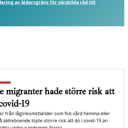
ering av åldersgräns för särskilda råd till
e migranter hade större risk att
 covid-19
er från låginkomstländer som fick vård hemma eller
 äldreboende löpte större risk att dö i covid-19 än
ödda under pandemins första…