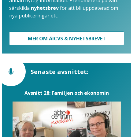
annan nyttig information. Prenumerera på vårt
särskilda
nyhetsbrev
för att bli uppdaterad om
nya publiceringar etc.
MER OM ÄICVS & NYHETSBREVET
Senaste avsnittet:
Avsnitt 28: Familjen och ekonomin