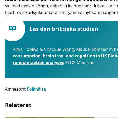
skillnad mellan könen, män och kvinnor bör dricka lika lit
hjärt- och kärlsjukdomar är en gammal myt som hänger k
Läs den brittiska studien
Anya Topiwala, Chaoyue Wang, Klaus P Ebmeier m fl 
consumption, brain iron, and cognition in UK Bio
randomization analyses
PLOS Medicine
Ämnesord:
Folkhälsa
Relaterat