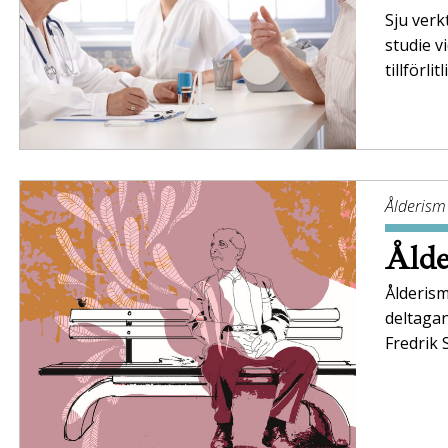
Sju verk
studie v
tillförli
Ålderism
Ålde
Ålderism
deltaga
Fredrik 