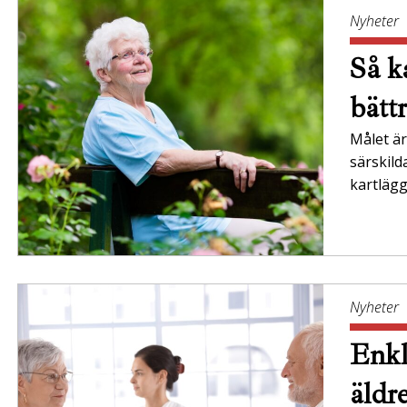
Nyheter
Så ka
bätt
Målet är 
särskil
kartläg
Nyheter
Enkl
äldr