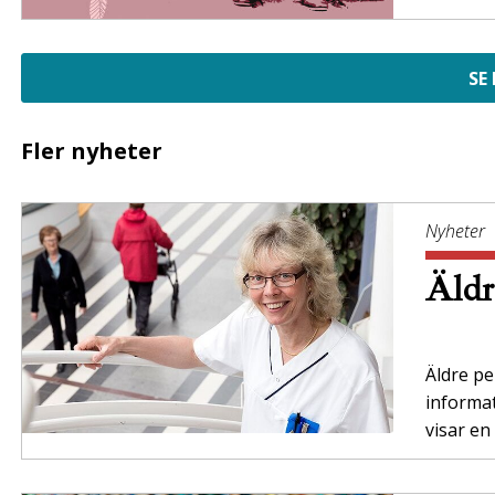
SE
Fler nyheter
Nyheter
Äldr
Äldre per
informa
visar en