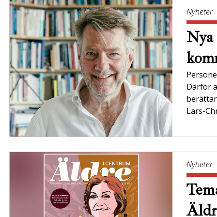
Nyheter
Nya 
komm
Persone
Därför ä
berättar
Lars-Chr
Nyheter
Tema
Äldr