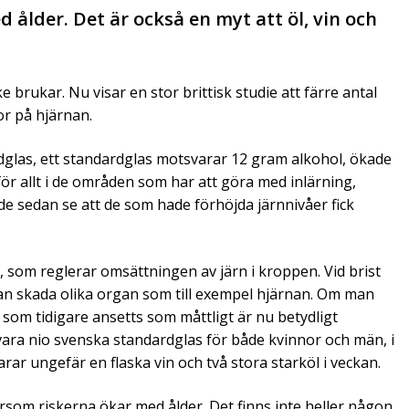
 ålder. Det är också en myt att öl, vin och
ukar. Nu visar en stor brittisk studie att färre antal
or på hjärnan.
dglas, ett standardglas motsvarar 12 gram alkohol, ökade
ör allt i de områden som har att göra med inlärning,
e sedan se att de som hade förhöjda järnnivåer fick
, som reglerar omsättningen av järn i kroppen. Vid brist
kan skada olika organ som till exempel hjärnan. Om man
t som tidigare ansetts som måttligt är nu betydligt
t vara nio svenska standardglas för både kvinnor och män, i
arar ungefär en flaska vin och två stora starköl i veckan.
rsom riskerna ökar med ålder. Det finns inte heller någon