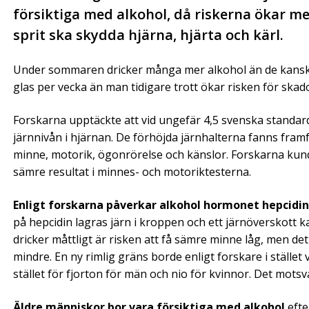
försiktiga med alkohol, då riskerna ökar med
sprit ska skydda hjärna, hjärta och kärl.
Under sommaren dricker många mer alkohol än de kanske br
glas per vecka än man tidigare trott ökar risken för skad
Forskarna upptäckte att vid ungefär 4,5 svenska standar
järnnivån i hjärnan. De förhöjda järnhalterna fanns framf
minne, motorik, ögonrörelse och känslor. Forskarna kund
sämre resultat i minnes- och motoriktesterna.
Enligt forskarna påverkar alkohol hormonet hepcidin
på hepcidin lagras järn i kroppen och ett järnöverskott 
dricker måttligt är risken att få sämre minne låg, men de
mindre. En ny rimlig gräns borde enligt forskare i ställe
stället för fjorton för män och nio för kvinnor. Det motsv
Äldre människor bor vara försiktiga med alkohol
efte