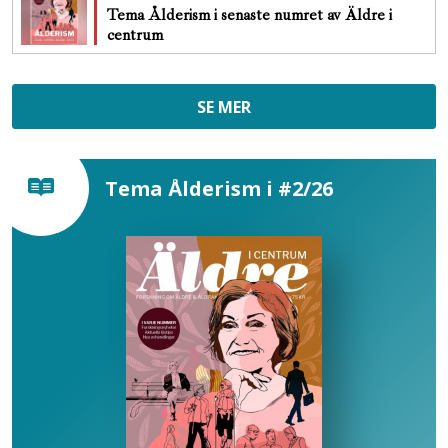
Tema Ålderism i senaste numret av Äldre i
centrum
SE MER
Tema Ålderism i #2/26