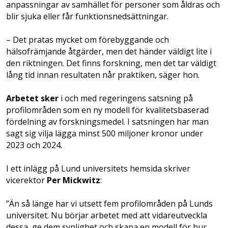
anpassningar av samhället för personer som åldras och
blir sjuka eller får funktionsnedsättningar.
– Det pratas mycket om förebyggande och
hälsofrämjande åtgärder, men det händer väldigt lite i
den riktningen. Det finns forskning, men det tar väldigt
lång tid innan resultaten når praktiken, säger hon.
Arbetet sker
i och med regeringens satsning på
profilområden som en ny modell för kvalitetsbaserad
fördelning av forskningsmedel. I satsningen har man
sagt sig vilja lägga minst 500 miljoner kronor under
2023 och 2024.
I ett inlägg på Lund universitets hemsida skriver
vicerektor
Per Mickwitz
:
”Än så länge har vi utsett fem profilområden på Lunds
universitet. Nu börjar arbetet med att vidareutveckla
dessa, ge dem synlighet och skapa en modell för hur