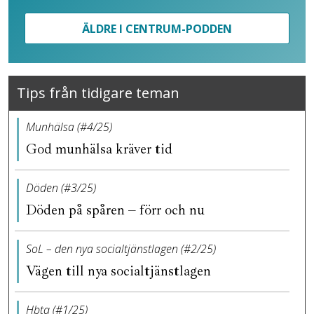
ÄLDRE I CENTRUM-PODDEN
Tips från tidigare teman
Munhälsa (#4/25)
God munhälsa kräver tid
Döden (#3/25)
Döden på spåren – förr och nu
SoL – den nya socialtjänstlagen (#2/25)
Vägen till nya socialtjänstlagen
Hbtq (#1/25)