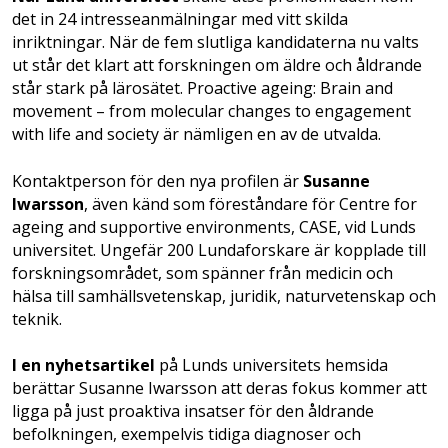
det in 24 intresseanmälningar med vitt skilda
inriktningar. När de fem slutliga kandidaterna nu valts
ut står det klart att forskningen om äldre och åldrande
står stark på lärosätet. Proactive ageing: Brain and
movement – from molecular changes to engagement
with life and society är nämligen en av de utvalda.
Kontaktperson för den nya profilen är
Susanne
Iwarsson
, även känd som föreståndare för Centre for
ageing and supportive environments, CASE, vid Lunds
universitet. Ungefär 200 Lundaforskare är kopplade till
forskningsområdet, som spänner från medicin och
hälsa till samhällsvetenskap, juridik, naturvetenskap och
teknik.
I en nyhetsartikel
på Lunds universitets hemsida
berättar Susanne Iwarsson att deras fokus kommer att
ligga på just proaktiva insatser för den åldrande
befolkningen, exempelvis tidiga diagnoser och