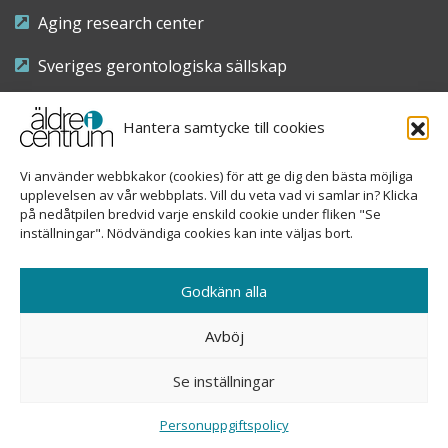
Aging research center
Sveriges gerontologiska sällskap
Riksföreningen för sjuksköterskor inom äldre- och
Hantera samtycke till cookies
demensvård
Vi använder webbkakor (cookies) för att ge dig den bästa möjliga
Nationellt kompetenscentrum anhöriga
upplevelsen av vår webbplats. Vill du veta vad vi samlar in? Klicka
på nedåtpilen bredvid varje enskild cookie under fliken "Se
inställningar". Nödvändiga cookies kan inte väljas bort.
Copyright © 2026 Äldre i centrum
Godkänn alla
Sveavägen 155, 113 46 Stockholm
Avböj
08-690 58 84
Se inställningar
info@aldreicentrum.se
Ansvarig utgivare: Åsa Hedberg Rundgren
Personuppgiftspolicy