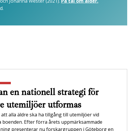
 och Johanna Wester (2021).
På tal om ålder.
d.
n en nationell strategi för
re utemiljöer utformas
att alla äldre ska ha tillgång till utemiljöer vid
da boenden. Efter förra årets uppmärksammade
gning presenterar nu forskargruppen i Göteborg en