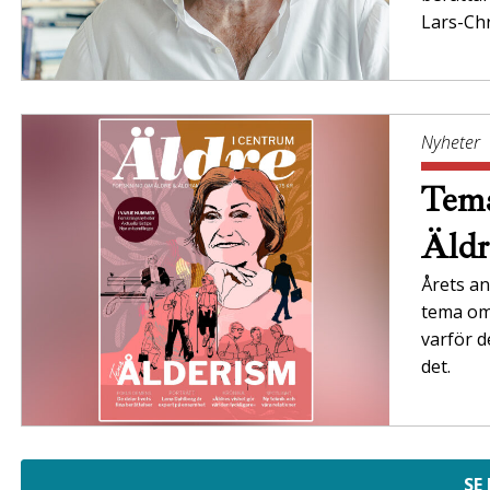
Lars-Chr
Nyheter
Tema
Äldr
Årets an
tema om 
varför d
det.
SE