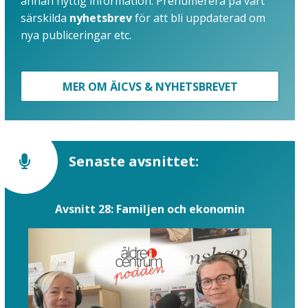
annan nyttig information. Prenumerera på vårt
särskilda
nyhetsbrev
för att bli uppdaterad om
nya publiceringar etc.
MER OM ÄICVS & NYHETSBREVET
Senaste avsnittet:
Avsnitt 28: Familjen och ekonomin