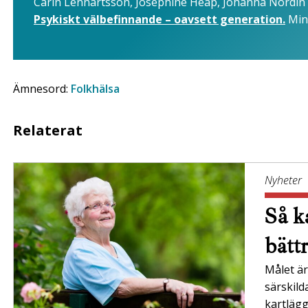
Carin Lennartsson, Josephine Heap, Johanna Nordin
Psykiskt välbefinnande – oavsett generation.
Min
Ämnesord:
Folkhälsa
Relaterat
Nyheter
Så ka
bätt
Målet är 
särskil
kartläg