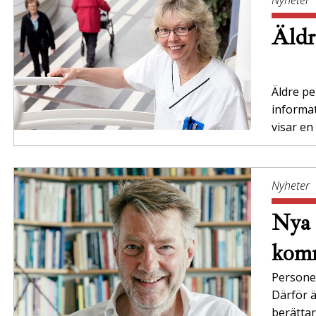
Äldr
Äldre per
informa
visar en
Nyheter
Nya 
komm
Persone
Därför ä
berättar