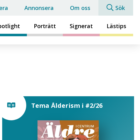
era
Annonsera
Om oss
Sök
potlight
Porträtt
Signerat
Lästips
Tema Ålderism i #2/26