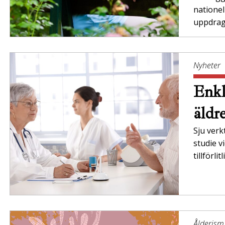
nationel
uppdrag”
Nyheter
Enkl
äldr
Sju verk
studie v
tillförl
Ålderism