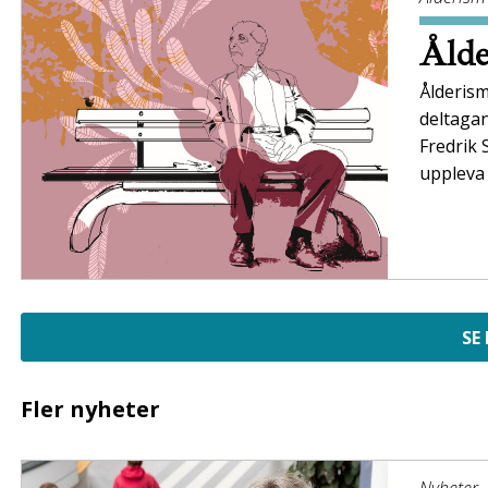
Ålde
Ålderism
deltaga
Fredrik 
uppleva 
SE
Fler nyheter
Nyheter