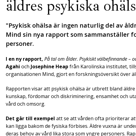
äldres psykiska ohäl
"Psykisk ohälsa är ingen naturlig del av å
Mind sin nya rapport som sammanställer fo
personer.
I en ny rapport,
På tal om ålder. Psykiskt välbefinnande – o
Agahi
och
Josephine Heap
från Karolinska institutet, t
organisationen Mind, gjort en forskningsöversikt över äl
Rapporten visar att psykisk ohälsa är utbrett bland äld
kunskap, fördomar och diskriminering, ensamhet och ut
vård och omsorg.
Det går till exempel
att se att vården ofta prioriterar 
kan ligga bakom de fysiska förbises. Äldre vuxna är unde
deras behov av vård lika stora som yngre personers. Rapp