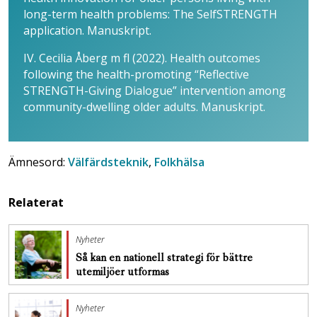
long-term health problems: The SelfSTRENGTH
application. Manuskript.
IV. Cecilia Åberg m fl (2022). Health outcomes
following the health-promoting “Reflective
STRENGTH-Giving Dialogue” intervention among
community-dwelling older adults. Manuskript.
Ämnesord:
Välfärdsteknik
,
Folkhälsa
Relaterat
Nyheter
Så kan en nationell strategi för bättre
utemiljöer utformas
Nyheter