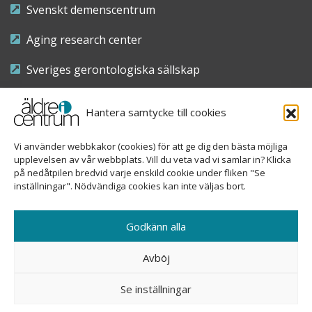
Svenskt demenscentrum
Aging research center
Sveriges gerontologiska sällskap
Riksföreningen för sjuksköterskor inom äldre- och
Hantera samtycke till cookies
demensvård
Vi använder webbkakor (cookies) för att ge dig den bästa möjliga
Nationellt kompetenscentrum anhöriga
upplevelsen av vår webbplats. Vill du veta vad vi samlar in? Klicka
på nedåtpilen bredvid varje enskild cookie under fliken "Se
inställningar". Nödvändiga cookies kan inte väljas bort.
Copyright © 2026 Äldre i centrum
Godkänn alla
Sveavägen 155, 113 46 Stockholm
Avböj
08-690 58 84
Se inställningar
info@aldreicentrum.se