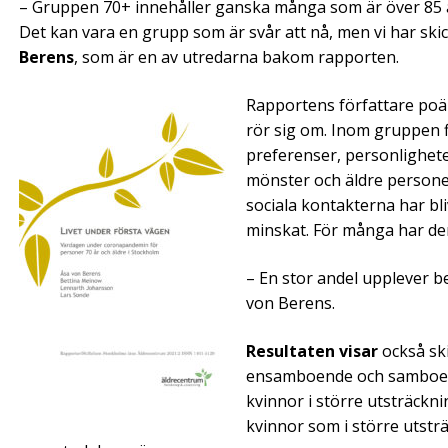
– Gruppen 70+ innehåller ganska många som är över 85 år
Det kan vara en grupp som är svår att nå, men vi har skic
Berens
, som är en av utredarna bakom rapporten.
Rapportens författare poä
rör sig om. Inom gruppen fi
preferenser, personlighete
mönster och äldre persone
sociala kontakterna har bli
minskat. För många har den
– En stor andel upplever b
von Berens.
Resultaten visar
också ski
ensamboende och samboende
kvinnor i större utsträckni
kvinnor som i större utsträ