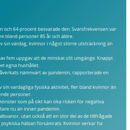
en och 64 procent besvarade den. Svarsfrekvensen var
e bland personer 85 år och äldre.
v sin vardag, kvinnor i något större utsträckning än
a av fem uppgav att de minskat sitt umgänge. Knappt
et egna hushållet.
påverkats nämnvärt av pandemin, rapporterade en
in vardagliga fysiska aktivitet, fler bland kvinnor än
ende personer.
önster som på sikt kan öka risken för negativa
ftare nu än innan pandemin.
dsvanor, utan också att en stor del av de tillfrågade
 psykiska hälsan försämrats. Kvinnor verkar ha