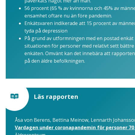
påverkats något mer än män.
56 procent (65 % av kvinnorna och 45% av männen
ensamhet oftare nu än före pandemin.
Enkätsvaren indikerade att 15 procent av männe
tyda på depression
På grund av utformningen med en postad enkät s
situationen för personer med relativt sett bättre
enkäten. Omvänt kan det innebära att rapporten
på den äldre befolkningen.
Läs rapporten
Åsa von Berens, Bettina Meinow, Lennarth Johansso
Vardagen under coronapandemin för personer 70 å