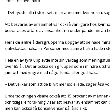
som stod dem nära.
– Det tyckte alla i stort sett men ännu mer kvinnorna, sä
Att besväras av ensamhet var också vanligare hos kvinnor
besvärades oftare av ensamhet nu under pandemin än ti
Fler i de äldre
åldersgrupperna uppgav att de hade minska
självskattad hälsa in. Personer med sämre hälsa hade i stö
Hela en av fyra upplevde inte sin vardag som meningsfu
över 85 år. Det är också den gruppen som i mindre utsträ
jämfört med yngre med någorlunda eller god hälsa.
– Det verkar som att de blivit mer isolerade, säger Åsa v
Undersökningen visade också att 15 procent av männen 
och tidigare forskning visar att besvär av ensamhet kan
men kan också få konsekvenser på lång sikt.