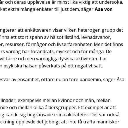
 och deras upplevelse är minst lika viktig att undersöka.
kat extra många enkäter till just dem, säger
Åsa von
ngterar att enkätsvaren visar vilken heterogen grupp det
nns ett stort spann av hälsotillstånd, levnadsvanor,
r, resurser, förmågor och livserfarenheter. Men det finns
rs vardag har förändrats, mycket och för många. De
vit färre och den vardagliga fysiska aktiviteten har
 psykiska hälsan påverkats på ett negativt sätt.
esvär av ensamhet, oftare nu än före pandemin, säger Åsa
llnader, exempelvis mellan kvinnor och män, mellan
 och mellan olika åldersgrupper. Ett exempel är att
ng kände sig begränsade i sina aktiviteter. Det var också
ckning upplevde det jobbigt att inte få träffa människor