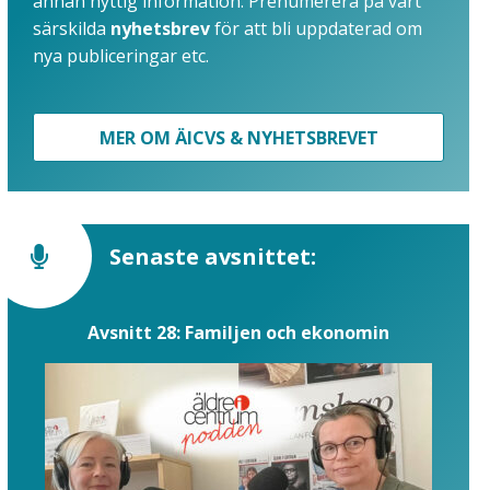
annan nyttig information. Prenumerera på vårt
särskilda
nyhetsbrev
för att bli uppdaterad om
nya publiceringar etc.
MER OM ÄICVS & NYHETSBREVET
Senaste avsnittet:
Avsnitt 28: Familjen och ekonomin