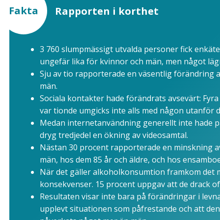
Fakta
Rapporten i korthet
3 760 slumpmässigt utvalda personer fick enkät
ungefär lika för kvinnor och män, men något lägr
Sju av tio rapporterade en väsentlig förändring a
män.
Sociala kontakter hade förändrats avsevärt: Fyr
var tionde umgicks inte alls med någon utanför d
Medan internetanvändning generellt inte hade 
dryg tredjedel en ökning av videosamtal.
Nästan 30 procent rapporterade en minskning av s
män, hos dem 85 år och äldre, och hos ensambo
När det gäller alkoholkonsumtion framkom det m
konsekvenser. 15 procent uppgav att de drack o
Resultaten visar inte bara på förändringar i levna
upplevt situationen som påfrestande och att den