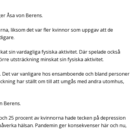
ger Åsa von Berens.
na, liksom det var fler kvinnor som uppgav att de
digare.
t sin vardagliga fysiska aktivitet. Där spelade också
rre utsträckning minskat sin fysiska aktivitet.
ll. Det var vanligare hos ensamboende och bland personer
ckning har ställt om till att umgås med andra utomhus,
on Berens.
och 25 procent av kvinnorna hade tecken på depression
 påverka hälsan. Pandemin ger konsekvenser här och nu,