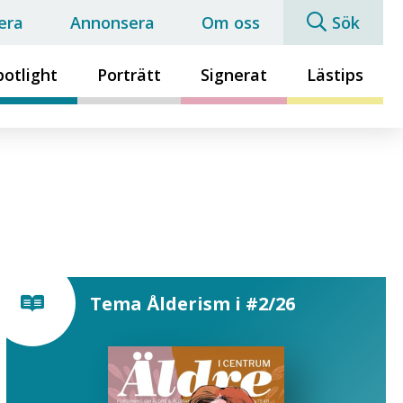
era
Annonsera
Om oss
Sök
potlight
Porträtt
Signerat
Lästips
Tema Ålderism i #2/26