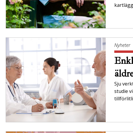
kartläg
Nyheter
Enkl
äldr
Sju verk
studie v
tillförli