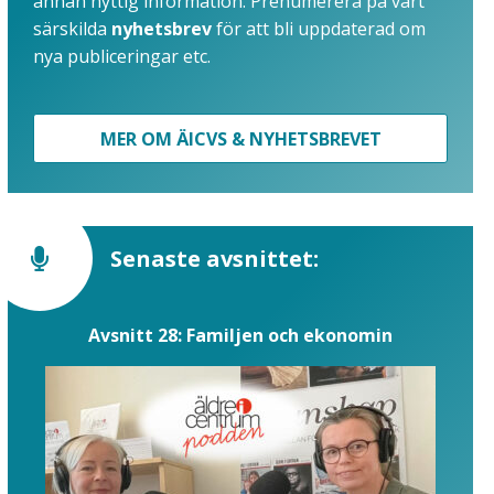
annan nyttig information. Prenumerera på vårt
särskilda
nyhetsbrev
för att bli uppdaterad om
nya publiceringar etc.
MER OM ÄICVS & NYHETSBREVET
Senaste avsnittet:
Avsnitt 28: Familjen och ekonomin