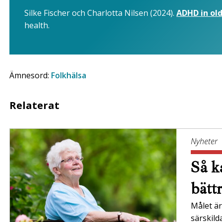
Silke Fischer och Charlotta Nilsen (2024).
ADHD in old
health.
Ämnesord:
Folkhälsa
Relaterat
Nyheter
Så ka
bätt
Målet är 
särskil