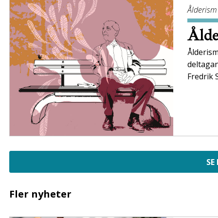
Ålderism
Ålde
Ålderism
deltaga
Fredrik 
SE
Fler nyheter