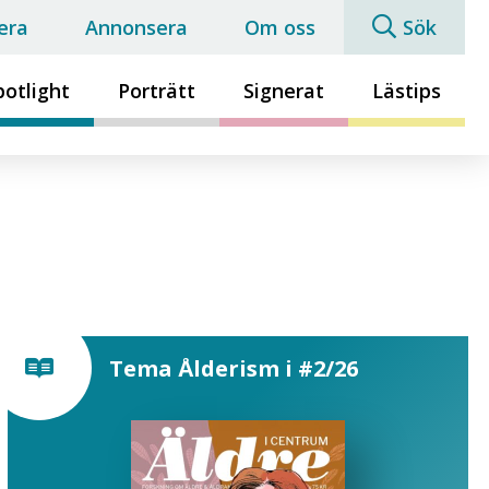
era
Annonsera
Om oss
Sök
potlight
Porträtt
Signerat
Lästips
Tema Ålderism i #2/26