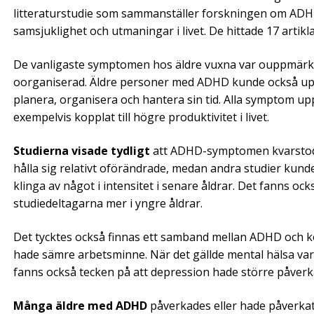
litteraturstudie som sammanställer forskningen om ADH
samsjuklighet och utmaningar i livet. De hittade 17 arti
De vanligaste symptomen hos äldre vuxna var ouppmärksam
oorganiserad. Äldre personer med ADHD kunde också upple
planera, organisera och hantera sin tid. Alla symptom upp
exempelvis kopplat till högre produktivitet i livet.
Studierna visade tydligt
att ADHD-symptomen kvarstod g
hålla sig relativt oförändrade, medan andra studier kunde
klinga av något i intensitet i senare åldrar. Det fanns 
studiedeltagarna mer i yngre åldrar.
Det tycktes också finnas ett samband mellan ADHD och k
hade sämre arbetsminne. När det gällde mental hälsa var 
fanns också tecken på att depression hade större påverk
Många äldre med ADHD
påverkades eller hade påverkats 