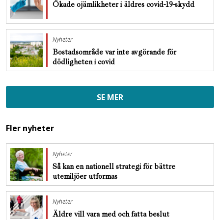
Ökade ojämlikheter i äldres covid-19-skydd
Nyheter
Bostadsområde var inte avgörande för
dödligheten i covid
SE MER
Fler nyheter
Nyheter
Så kan en nationell strategi för bättre
utemiljöer utformas
Nyheter
Äldre vill vara med och fatta beslut