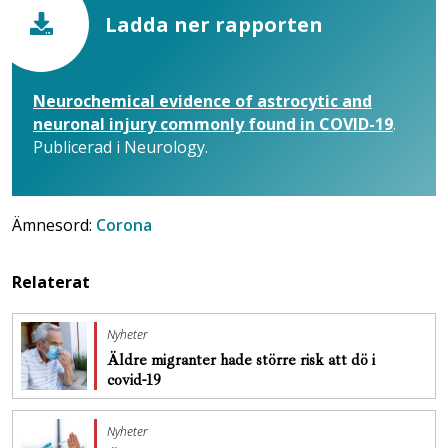
Ladda ner rapporten
Neurochemical evidence of astrocytic and
neuronal injury commonly found in COVID-19
.
Publicerad i Neurology.
Ämnesord:
Corona
Relaterat
Nyheter
Äldre migranter hade större risk att dö i
covid-19
Nyheter