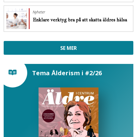
Nyheter
Enklare verktyg bra på att skatta äldres hälsa
SE MER
Tema Ålderism i #2/26