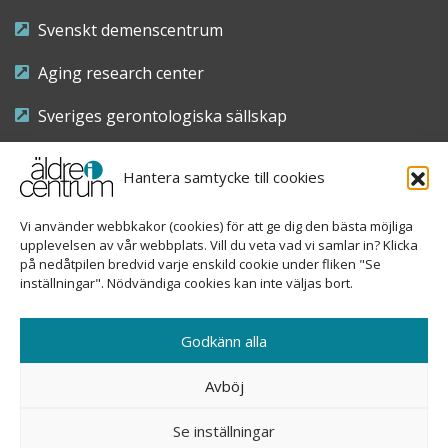
Svenskt demenscentrum
Aging research center
Sveriges gerontologiska sällskap
Riksföreningen för sjuksköterskor inom äldre- och
Hantera samtycke till cookies
demensvård
Vi använder webbkakor (cookies) för att ge dig den bästa möjliga
Nationellt kompetenscentrum anhöriga
upplevelsen av vår webbplats. Vill du veta vad vi samlar in? Klicka
på nedåtpilen bredvid varje enskild cookie under fliken "Se
inställningar". Nödvändiga cookies kan inte väljas bort.
Copyright © 2026 Äldre i centrum
Godkänn alla
Sveavägen 155, 113 46 Stockholm
Avböj
08-690 58 84
Se inställningar
info@aldreicentrum.se