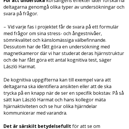
För att undersöka
körsångens effekter låter forskarna
deltagarna genomgå olika typer av undersökningar och
svara på frågor.
– Vid varje fas i projektet får de svara på ett formulär
med frågor om sina stress- och ångest­nivåer,
sömnkvalitet och känslo­mässiga välbefinnande.
Dessutom har de fått göra en undersökning med
magnetkameror där vi har studerat deras hjärnstruktur
och de har fått göra ett antal kognitiva test, säger
László Harmat.
De kognitiva uppgifterna kan till exempel vara att
deltagarna ska identifiera ansikten ­eller att de ska
trycka på en knapp när de ser en specifik bokstav. På så
sätt kan László Harmat och hans kollegor mäta
hjärnaktiviteten och se hur olika hjärndelar
kommunicerar med varandra.
Det är särskilt betydelsefullt
för att se om