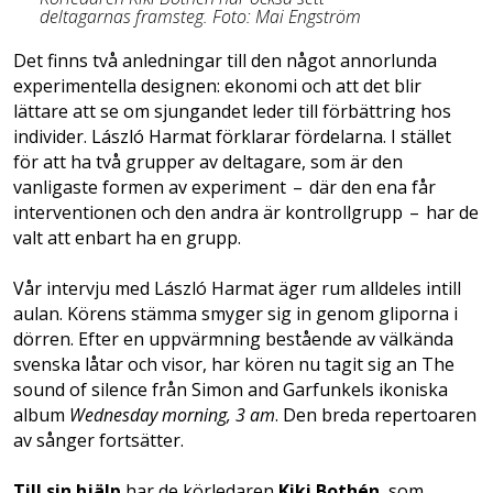
deltagarnas framsteg. Foto: Mai Engström
Det finns två anledningar till den något annorlunda
experimentella designen: ekonomi och att det blir
lättare att se om sjungandet ­leder till förbättring hos
individer. László Harmat förklarar fördelarna. I stället
för att ha två grupper av deltagare, som är den
vanligaste formen av experiment – där den ena får
interventionen och den andra är kontrollgrupp – har de
valt att enbart ha en grupp.
Vår intervju med László Harmat äger rum alldeles intill
aulan. Körens stämma smyger­ sig in genom gliporna i
dörren. Efter en uppvärmning­ bestående av välkända
svenska låtar och visor, har kören nu tagit sig an The
sound of silence från Simon and Garfunkels ikoniska
album
Wednesday morning, 3 am
. Den breda reper­toaren
av sånger fortsätter.
Till sin hjälp
har de körledaren
Kiki Bothén
, som