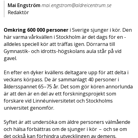
Mai Engström
mai.engstrom@aldreicentrum.se
Redaktör
Omkring 600 000 personer
i Sverige sjunger i kör. Den
här varma vårkvällen i Stockholm är det dags för en ­
alldeles speciell kör att träffas igen. Dörrarna till
Gymnastik- och idrotts­­-hög­skolans aula står på vid
gavel.
En efter en dyker kväl­lens deltagare upp för att delta i
veckans körpass. De är sammanlagt 40 personer i
åldersspannet 65–75 år. Det som gör kören annorlunda
är att den är en del av ett forsknings­projekt som
forskare vid Linnéuniversitetet och Stockholms
universitet genomför.
Syftet är att undersöka om äldre personers välmående
och hälsa förbättras om de sjunger i kör – och se om
det också kan förhindra utvecklingen av demens.