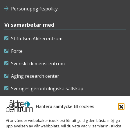
Personuppgiftspolicy
Vi samarbetar med
Stiftelsen Äldrecentrum
Forte
Svenskt demenscentrum
Aging research center
Sveriges gerontologiska sällskap
Riksföreningen för sjuksköterskor inom äldre- och
Hantera samtycke till cookies
demensvård
Vi använder webbkakor (cookies) för att ge dig den bästa möjliga
Nationellt kompetenscentrum anhöriga
upplevelsen av vår webbplats. Vill du veta vad vi samlar in? Klicka