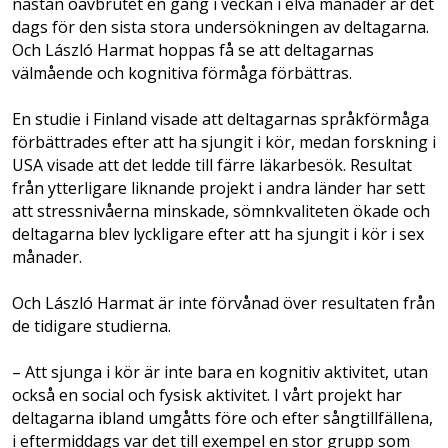
nästan oavbrutet en gång i veckan i elva månader är det
dags för den sista stora undersökningen av deltagarna.
Och László Harmat hoppas få se att deltagarnas
välmående och kognitiva förmåga förbättras.
En studie i Finland visade att deltagarnas språkförmåga
förbättrades efter att ha sjungit i kör, medan forskning i
USA visade att det ledde till färre läkarbesök. Resultat
från ytterligare liknande projekt i andra länder har sett
att stressnivåerna minskade, sömnkvaliteten ökade och
deltagarna blev lyckligare efter att ha sjungit i kör i sex
månader.
Och László Harmat är inte förvånad över resultaten från
de tidigare studierna.
– Att sjunga i kör är inte bara en kognitiv aktivitet, utan
också en social och fysisk aktivitet. I vårt projekt har
deltagarna ibland umgåtts före och efter sångtillfällena,
i eftermiddags var det till exempel en stor grupp som