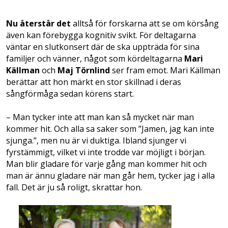
Nu återstår det
alltså för forskarna att se om körsång
även kan förebygga kognitiv svikt. För deltagarna
väntar en slutkonsert där de ska uppträda för sina
familjer och vänner, något som kördeltagarna
Mari
Källman
och
Maj Törnlind
ser fram emot. Mari Källman
berättar att hon märkt en stor skillnad i deras
sångförmåga sedan körens start.
– Man tycker inte att man kan så mycket när man
kommer hit. Och alla sa saker som ”Jamen, jag kan inte
sjunga.”, men nu är vi duktiga. Ibland sjunger vi
fyrstämmigt, vilket vi inte trodde var möjligt i början.
Man blir gladare för varje gång man kommer hit och
man är ännu gladare när man går hem, tycker jag i alla
fall. Det är ju så roligt, skrattar hon.