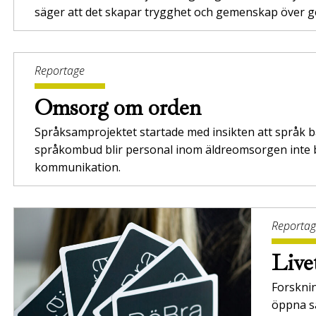
säger att det skapar trygghet och gemenskap över 
Reportage
Omsorg om orden
Språksamprojektet startade med insikten att språk bä
språkombud blir personal inom äldreomsorgen inte b
kommunikation.
Reporta
Live
Forskni
öppna sa