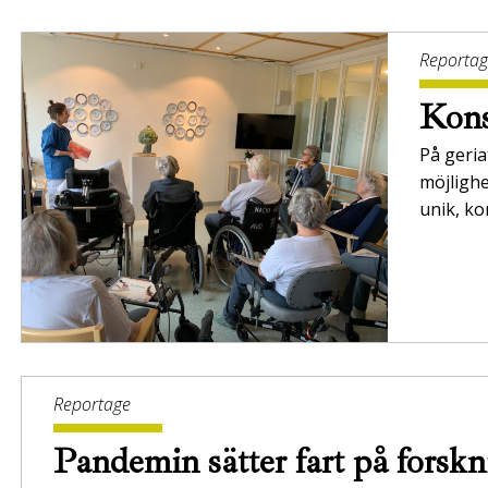
Reporta
Kons
På geria
möjlighe
unik, k
Reportage
Pandemin sätter fart på forsk