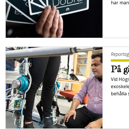
har man
Reporta
På g
Vid Högs
exoskele
behålla 