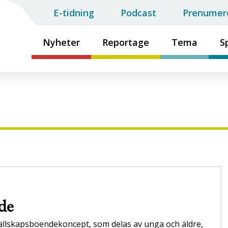
E-tidning
Podcast
Prenumer
Nyheter
Reportage
Tema
S
nde
llskapsboendekoncept, som delas av unga och äldre,