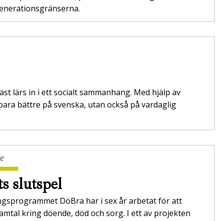
generationsgränserna.
st lärs in i ett socialt sammanhang. Med hjälp av
ara bättre på svenska, utan också på vardaglig
ge
ts slutspel
ngsprogrammet DöBra har i sex år arbetat för att
mtal kring döende, död och sorg. I ett av projekten