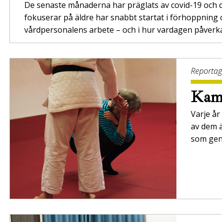
De senaste månaderna har präglats av covid-19 och d
fokuserar på äldre har snabbt startat i förhoppning o
vårdpersonalens arbete – och i hur vardagen påverk
Reporta
Kamp
Varje år
av dem ä
som gen