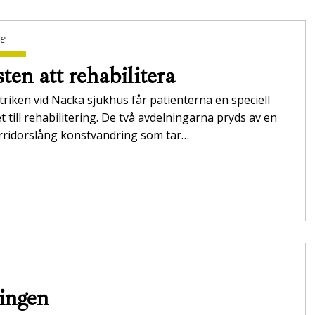
ge
ten att rehabilitera
triken vid Nacka sjukhus får patienterna en speciell
t till rehabilitering. De två avdelningarna pryds av en
orridorslång konstvandring som tar…
ningen