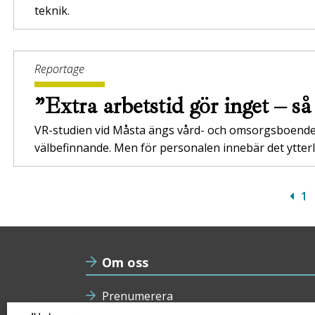
teknik.
Reportage
”Extra arbetstid gör inget – s
VR-studien vid Måsta ängs vård- och omsorgsboend
välbefinnande. Men för personalen innebär det ytterli
1
Om oss
Prenumerera