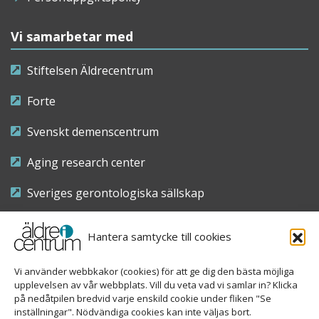
Vi samarbetar med
Stiftelsen Äldrecentrum
Forte
Svenskt demenscentrum
Aging research center
Sveriges gerontologiska sällskap
Riksföreningen för sjuksköterskor inom äldre- och
Hantera samtycke till cookies
demensvård
Vi använder webbkakor (cookies) för att ge dig den bästa möjliga
Nationellt kompetenscentrum anhöriga
upplevelsen av vår webbplats. Vill du veta vad vi samlar in? Klicka
på nedåtpilen bredvid varje enskild cookie under fliken "Se
inställningar". Nödvändiga cookies kan inte väljas bort.