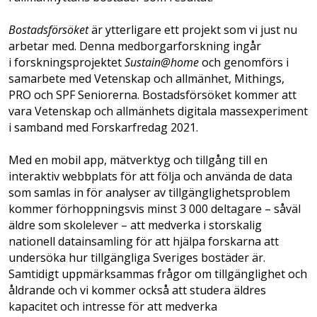
Bostadsförsöket
är ytterligare ett projekt som vi just nu
arbetar med. Denna medborgarforskning ingår
i forskningsprojektet
Sustain@home
och genomförs i
samarbete med Vetenskap och allmänhet, Mithings,
PRO och SPF Seniorerna. Bostads­försöket kommer att
vara Vetenskap och allmänhets digitala massexperiment
i samband med Forskarfredag 2021.
Med en mobil app, mätverktyg och tillgång till en
interaktiv webbplats för att följa och använda de data
som samlas in för analyser av tillgänglighetsproblem
kommer förhoppningsvis minst 3 000 deltagare – såväl
äldre som skolelever – att medverka i storskalig
nationell datainsamling för att hjälpa forskarna att
undersöka hur tillgängliga Sveriges bostäder är.
Samtidigt uppmärksammas frågor om tillgänglighet och
åldrande och vi kommer också att studera äldres
kapacitet och intresse för att medverka