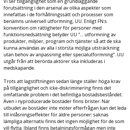
Vi ser tillgänglighet som en grundläggande
förutsättning i den arsenal av olika aspekter som
innefattas i de förhållningssätt och processer som
benämns universell utformning, UU. Enligt FN:s
konvention om rättigheter för personer med
funktionsnedsättning betyder UU ”… utformning av
produkter, miljöer, program och tjänster så att de ska
kunna användas av alla i största möjliga utsträckning
utan behov av anpassning eller specialutformning”. UU
utgår från att berörda aktörer ska inkluderas i
medskapande.
Trots att lagstiftningen sedan länge ställer höga krav
på tillgänglighet och icke-diskriminering finns det
omfattande problem i det befintliga bostadsbeståndet.
Även i nyproducerade bostäder finns brister. När
utbudet av bostäder inte möter efterfrågan kan det leda
till inlåsningseffekter för äldre personer: saknas
lämpliga alternativ finns det ingen möjlighet för de som
vill flytta. Ibland finns betalningsförmågan men inte