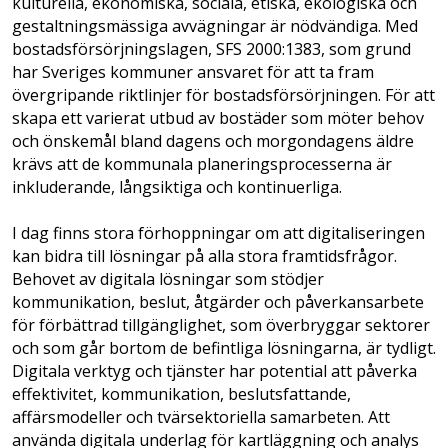
kulturella, ekonomiska, sociala, etiska, ekologiska och
gestaltningsmässiga avvägningar är nödvändiga. Med
bostadsförsörjningslagen, SFS 2000:1383, som grund
har Sveriges kommuner ansvaret för att ta fram
övergripande riktlinjer för bostadsförsörjningen. För att
skapa ett varierat utbud av bostäder som möter behov
och önskemål bland dagens och morgondagens äldre
krävs att de kommunala planeringsprocesserna är
inkluderande, långsiktiga och kontinuerliga.
I dag finns stora förhoppningar om att digitaliseringen
kan bidra till lösningar på alla stora framtidsfrågor.
Behovet av digitala lösningar som stödjer
kommunikation, beslut, åtgärder och påverkansarbete
för förbättrad tillgänglighet, som överbryggar sektorer
och som går bortom de befintliga lösningarna, är tydligt.
Digitala verktyg och tjänster har potential att påverka
effektivitet, kommunikation, beslutsfattande,
affärsmodeller och tvärsektoriella samarbeten. Att
använda digitala underlag för kartläggning och analys