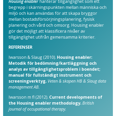
Housing enabler
hanterar tillgänglighet som ett
begrepp i skärnings­punkten mellan män­niska och
miljö och kan användas för att skapa bryggor
mellan bostads­försörjningsplanering, fysisk
planering och vård och omsorg. Housing enabler
gör det möjligt att klassificera nivåer av
tillgänglighet utifrån gemensamma kriterier.
REFERENSER
Iwarsson & Slaug (2010).
Housing enabler:
Metodik för bedömning/kartläggning och
analys av tillgänglighetsproblem i boendet;
manual för fullständigt instrument och
screeningverktyg.
Veten & skapen HB & Slaug data
management AB.
Iwarsson m fl (2012).
Current developments of
the Housing enabler methodology.
British
journal of occupational therapy.