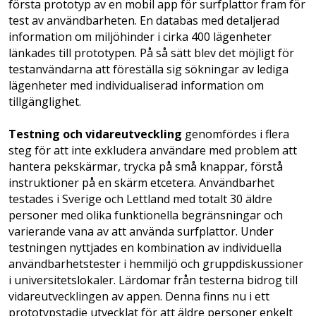
första prototyp av en mobil app för surfplattor fram för
test av användbarheten. En databas med detaljerad
information om miljöhinder i cirka 400 lägenheter
länkades till prototypen. På så sätt blev det möjligt för
testanvändarna att föreställa sig sökningar av lediga
lägenheter med individualiserad information om
tillgänglighet.
Testning och vidareutveckling
genomfördes i flera
steg för att inte exkludera användare med problem att
hantera pekskärmar, trycka på små knappar, förstå
instruktioner på en skärm etcetera. Användbarhet
testades i Sverige och Lettland med totalt 30 äldre
personer med olika funktionella begränsningar och
varierande vana av att använda surfplattor. Under
testningen nyttjades en kombination av individuella
användbarhetstester i hemmiljö och gruppdiskussioner
i universitetslokaler. Lärdomar från testerna bidrog till
vidareutvecklingen av appen. Denna finns nu i ett
prototypstadie utvecklat för att äldre personer enkelt