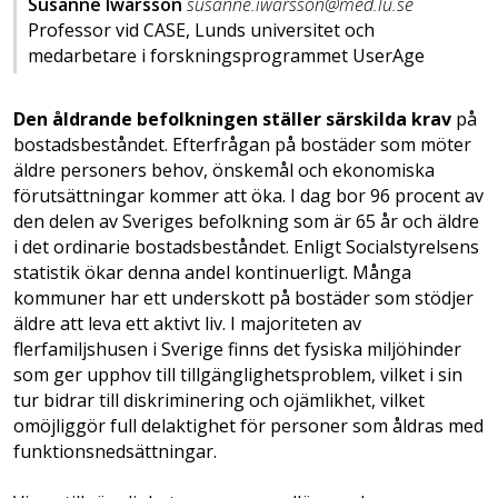
Susanne Iwarsson
susanne.iwarsson@med.lu.se
Professor vid CASE, Lunds universitet och
medarbetare i forskningsprogrammet UserAge
Den åldrande befolkningen ställer särskilda krav
på
bostadsbeståndet. Efterfrågan på bostäder som möter
äldre personers behov, önskemål och ekonomiska
förutsättningar kommer att öka. I dag bor 96 procent av
den delen av Sveriges befolkning som är 65 år och äldre
i det ordinarie bostadsbeståndet. Enligt Socialstyrelsens
statistik ökar denna andel kontinuerligt. Många
kommuner har ett underskott på bostäder som stödjer
äldre att leva ett aktivt liv. I majoriteten av
flerfamiljshusen i Sverige finns det fysiska miljöhinder
som ger upphov till tillgänglighetsproblem, vilket i sin
tur bidrar till diskriminering och ojämlikhet, vilket
omöjliggör full delaktighet för personer som åldras med
funktionsnedsättningar.