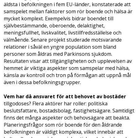
äldsta i befolkningen i fem EU-länder, konstaterade att
samspelet mellan faktorer som rör boende och hälsa är
mycket komplext. Exempelvis bidrar boendet till
självbestämmande, oberoende, delaktighet,
meningsfullhet, livskvalitet, livstillfredsställelse och
välmående. Senare projekt studerade motsvarande
relationer i såväl en yngre population som bland
personer som åldras med Parkinsons sjukdom.
Resultaten visar att tillgängligheten och upplevelsen av
hemmet är viktiga aspekter som samspelar med hälsa,
känsla av kontroll och tron på förmågan att uppnå mål
även i dessa befolkningsgrupper.
Vem har då ansvaret för att behovet av bostäder
tillgodoses? Flera aktörer har roller: politiska
beslutsfattare, bostadsbolag, fastighets­ägare. Samtidigt
finns det många aspekter och behovsägare att beakta.
Planeringsfrågor som rör boende för den åldrande
befolkningen är väldigt komplexa, vilket innebär att