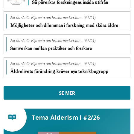
Så påverkas forskningens insida utifrån
Allt du skulle vilja veta om brukarmedverkan… (#1/21)
Möjligheter och dilemman i forskning med sköra äldre
Allt du skulle vilja veta om brukarmedverkan… (#1/21)
Samverkan mellan praktiker och forskare
Allt du skulle vilja veta om brukarmedverkan… (#1/21)
Äldrelivets förändring kräver nya teknikbegrepp
SE MER
Tema Ålderism i #2/26