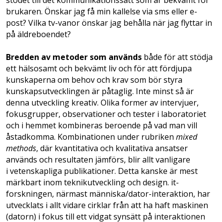
stödet till det kommunikationssätt som är bekvämt för
brukaren. Önskar jag få min kallelse via sms eller e-
post? Vilka tv-vanor önskar jag behålla när jag flyttar in
på äldreboendet?
Bredden av metoder som används
både för att stödja
ett hälsosamt och bekvämt liv och för att fördjupa
kunskaperna om behov och krav som bör styra
kunskapsutvecklingen är påtaglig. Inte minst så är
denna utveckling kreativ. Olika former av intervjuer,
fokusgrupper, observationer och tester i laboratoriet
och i hemmet kombineras beroende på vad man vill
åstadkomma. Kombinationen under rubriken
mixed
methods
, där kvantitativa och kvalitativa ansatser
används och resultaten jämförs, blir allt vanligare
i vetenskapliga publikationer. Detta kanske är mest
märkbart inom teknikutveckling och design. it-
forskningen, närmast människa/dator-interaktion, har
utvecklats i allt vidare cirklar från att ha haft maskinen
(datorn) i fokus till ett vidgat synsätt på interaktionen