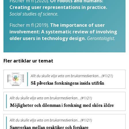
Fischer m fl (2020).
Of robots and humans:
Creating user representations in practice.
Social studies of science.
Fischer m fl (2019).
The importance of user
involvement: A systematic review of involving
older users in technology design.
Gerontologist.
Fler artiklar ur temat
Allt du skulle vilja veta om brukarmedverkan… (#1/21)
Så påverkas forskningens insida utifrån
Allt du skulle vilja veta om brukarmedverkan… (#1/21)
Möjligheter och dilemman i forskning med sköra äldre
Allt du skulle vilja veta om brukarmedverkan… (#1/21)
Samverkan mellan praktiker och forskare