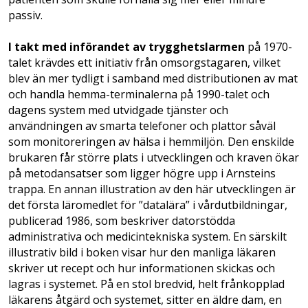
passiv.
I takt med införandet av trygghetslarmen
på 1970-
talet krävdes ett initiativ från omsorgstagaren, vilket
blev än mer tydligt i samband med distributionen av mat
och handla hemma-terminalerna på 1990-talet och
dagens system med utvidgade tjänster och
användningen av smarta telefoner och plattor såväl
som monitoreringen av hälsa i hemmiljön. Den enskilde
brukaren får större plats i utvecklingen och kraven ökar
på metodansatser som ligger högre upp i Arnsteins
trappa. En annan illustration av den här utvecklingen är
det första läromedlet för ”data­lära” i vårdutbildningar,
publicerad 1986, som beskriver datorstödda
administrativa och medicin­tekniska system. En särskilt
illustrativ bild i boken visar hur den manliga läkaren
skriver ut recept och hur informationen skickas och
lagras i systemet. På en stol bredvid, helt frånkopplad
läkarens åtgärd och systemet, sitter en äldre dam, en