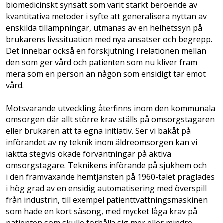
biomedicinskt synsätt som varit starkt beroende av
kvantitativa metoder i syfte att generalisera nyttan av
enskilda tillämpningar, utmanas av en helhetssyn på
brukarens livssituation med nya ansatser och begrepp.
Det innebär också en förskjutning i relationen mellan
den som ger vård och patienten som nu kliver fram
mera som en person än någon som ensidigt tar emot
vård.
Motsvarande utveckling återfinns inom den kommunala
omsorgen där allt större krav ställs på omsorgstagaren
eller brukaren att ta egna initiativ. Ser vi bakåt på
införandet av ny teknik inom äldreomsorgen kan vi
iaktta stegvis ökade förväntningar på aktiva
omsorgstagare. Teknikens införande på sjukhem och
i den framväxande hemtjänsten på 1960-talet präglades
i hög grad av en ensidig automatisering med överspill
från industrin, till exempel patienttvättningsmaskinen
som hade en kort säsong, med mycket låga krav på
patienten som skulle förhålla sig mer eller mindre