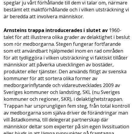
speglar ju vårt förhållande till dem vi talar om, närmare
bestämt ett maktförhållande och i vilken utsträckning vi
är beredda att involvera människor.
Arnsteins trappa introducerades i slutet av
1960-
talet för att illustrera olika grader av delaktighet i beslut
som rör medborgarna. Stegen fungerar fortfarande
som ett användbart hjälpmedel inom en rad områden
för att tydliggöra i vilken utsträckning vi faktiskt tillåter
människor att påverka utvecklingen av bostäder,
produkter eller tjänster. Den används flitigt av svenska
kommuner för att sortera olika former av
medborgarinflytande och vidareutvecklades 2009 av
Sveriges kommuner och landsting, SKL (nu Sveriges
kommuner och regioner, SKR), i delaktighetstrappan.
Trappan har ursprungligen fem steg, från total kontroll
av medborgarna som själva driver de förändringar man
vill åstadkomma, till delegerat partnerskap där
människor deltar som experter på sin egen livssituation
eller bjuds in att lämna synpunkter på framtagna