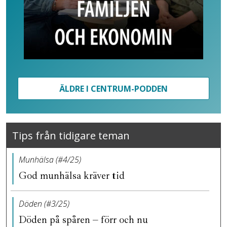
ÄLDRE I CENTRUM-PODDEN
Tips från tidigare teman
Munhälsa (#4/25)
God munhälsa kräver tid
Döden (#3/25)
Döden på spåren – förr och nu