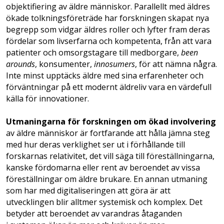
objektifiering av äldre människor. Parallellt med äldres
ökade tolkningsföreträde har forskningen skapat nya
begrepp som vidgar äldres roller och lyfter fram deras
fördelar som livserfarna och kompetenta, från att vara
patienter och omsorgstagare till medborgare,
been
arounds
, konsumenter,
innosumers
, för att nämna några.
Inte minst upptäcks äldre med sina erfarenheter och
förväntningar på ett modernt äldreliv vara en värdefull
källa för innovationer.
Utmaningarna för forskningen om ökad involvering
av äldre människor är fortfarande att hålla jämna steg
med hur deras verklighet ser ut i förhållande till
forskarnas relativitet, det vill säga till föreställningarna,
kanske fördomarna eller rent av beroendet av vissa
föreställningar om äldre brukare. En annan utmaning
som har med digitaliseringen att göra är att
utvecklingen blir alltmer systemisk och komplex. Det
betyder att beroendet av varandras åtaganden