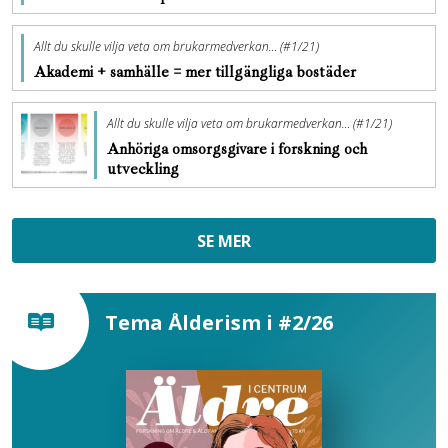
Allt du skulle vilja veta om brukarmedverkan… (#1/21)
Akademi + samhälle = mer tillgängliga bostäder
Allt du skulle vilja veta om brukarmedverkan… (#1/21)
Anhöriga omsorgsgivare i forskning och
utveckling
SE MER
Tema Ålderism i #2/26