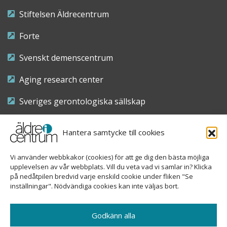
Stiftelsen Äldrecentrum
Forte
Svenskt demenscentrum
Aging research center
Sveriges gerontologiska sällskap
Riksföreningen för sjuksköterskor inom äldre- och
Hantera samtycke till cookies
demensvård
Vi använder webbkakor (cookies) för att ge dig den bästa möjliga
Nationellt kompetenscentrum anhöriga
upplevelsen av vår webbplats. Vill du veta vad vi samlar in? Klicka
på nedåtpilen bredvid varje enskild cookie under fliken "Se
inställningar". Nödvändiga cookies kan inte väljas bort.
Copyright © 2026 Äldre i centrum
Godkänn alla
Sveavägen 155, 113 46 Stockholm