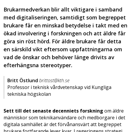
Brukarmedverkan blir allt viktigare i samband
med digitaliseringen, samtidigt som begreppet
brukare får en minskad betydelse i takt med en
ökad involvering i forskningen och att äldre får
göra sin röst hörd. För äldre brukare får detta
en särskild vikt eftersom uppfattningarna om
vad de önskar och behöver länge drivits av
efterhängsna stereotyper.
Britt Östlund
brittost@kth.se
Professor i teknisk vårdvetenskap vid Kungliga
tekniska högskolan
Sett till det senaste decenniets forskning
om äldre
människor som teknikanvändare och medborgare i det
digitala samhället är det förvånansvärt att begreppet
brukare fortfarande lever kvar. I regeringens strategi