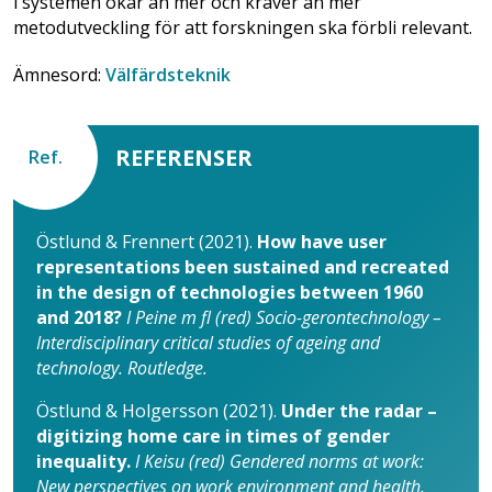
i systemen ökar än mer och kräver än mer
metodutveckling för att forskningen ska förbli relevant.
Ämnesord:
Välfärdsteknik
REFERENSER
Ref.
Östlund & Frennert (2021).
How have user
representations been sustained and recreated
in the design of technologies between 1960
and 2018?
I Peine m fl (red) Socio-gerontechnology –
Interdisciplinary critical studies of ageing and
technology. Routledge.
Östlund & Holgersson (2021).
Under the radar –
digitizing home care in times of gender
inequality.
I Keisu (red) Gendered norms at work:
New perspectives on work environment and health.