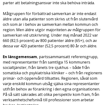
parter att betalningsansvar inte ska behöva inträda.
Målgruppen för förbättrad samverkan är inte endast
äldre utan alla patienter som skrivs ut från slutenvård
och som är i behov av samverkan mellan kommun och
region. Men äldre utgör majoriteten av målgruppen för
samverkan vid utskrivning. Under maj månad 2022 var
660 (82,5 procent) av 800 patienter äldre (65+), och av
dessa var 420 patienter (52,5 procent) 80 år och äldre.
En länsgemensam
, partssammansatt referensgrupp,
med representanter från samtliga 15 kommuners
socialtjänster, från länets tre sjukhus – både från
somatiska och psykiatriska kliniker – och från regionens
primär- och öppenvård tillsattes. Regionen, såväl som
varje enskild kommun utsåg själva sina representanter
utifrån behov av förankring i den egna organisationen.
På så sätt säkrades att olika perspektiv kom fram, från
verksamhetschefsnivå till professioner som arbetar