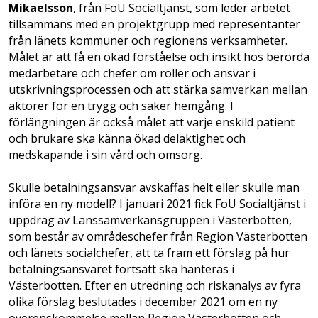
Mikaelsson
, från FoU Socialtjänst, som leder arbetet
tillsammans med en projektgrupp med representanter
från länets kommuner och regionens verksamheter.
Målet är att få en ökad förståelse och insikt hos berörda
medarbetare och chefer om roller och ansvar i
utskrivningsprocessen och att stärka samverkan mellan
aktörer för en trygg och säker hemgång. I
förlängningen är också målet att varje enskild patient
och brukare ska känna ökad delaktighet och
medskapande i sin vård och omsorg.
Skulle betalningsansvar avskaffas helt eller skulle man
införa en ny modell? I januari 2021 fick FoU Socialtjänst i
uppdrag av Länssamverkansgruppen i Västerbotten,
som består av områdeschefer från Region Västerbotten
och länets socialchefer, att ta fram ett förslag på hur
betalningsansvaret fortsatt ska hanteras i
Västerbotten. Efter en utredning och riskanalys av fyra
olika förslag beslutades i december 2021 om en ny