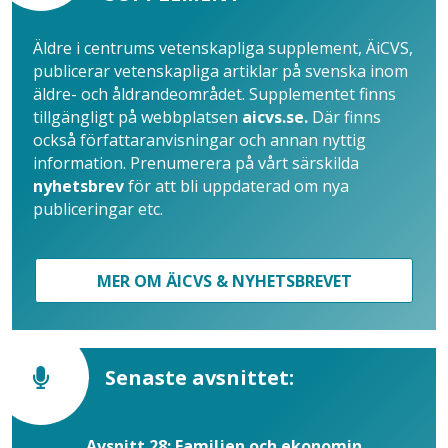
Äldre i centrums vetenskapliga supplement, ÄiCVS,
publicerar vetenskapliga artiklar på svenska inom
äldre- och åldrandeområdet. Supplementet finns
tillgängligt på webbplatsen
aicvs.se.
Där finns
också författaranvisningar och annan nyttig
information. Prenumerera på vårt särskilda
nyhetsbrev
för att bli uppdaterad om nya
publiceringar etc.
MER OM ÄICVS & NYHETSBREVET
Senaste avsnittet:
Avsnitt 28: Familjen och ekonomin