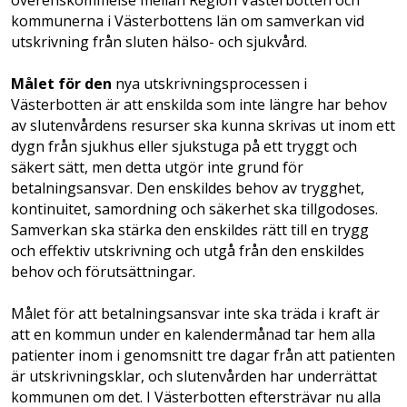
överenskommelse mellan Region Västerbotten och
kommunerna i Västerbottens län om samverkan vid
utskrivning från sluten hälso- och sjukvård.
Målet för den
nya utskrivningsprocessen i
Västerbotten är att enskilda som inte längre har behov
av slutenvårdens resurser ska kunna skrivas ut inom ett
dygn från sjukhus eller sjukstuga på ett tryggt och
säkert sätt, men detta utgör inte grund för
betalningsansvar. Den enskildes behov av trygghet,
kontinuitet, samordning och säkerhet ska tillgodoses.
Samverkan ska stärka den enskildes rätt till en trygg
och effektiv utskrivning och utgå från den enskildes
behov och förutsättningar.
Målet för att betalningsansvar inte ska träda i kraft är
att en kommun under en kalendermånad tar hem alla
patienter inom i genomsnitt tre dagar från att patienten
är utskrivningsklar, och slutenvården har underrättat
kommunen om det. I Västerbotten eftersträvar nu alla