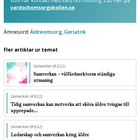
som har kontakt med vård och omsorg. Läs mer på
vardochomsorgskollen.se
.
Ämnesord:
Äldreomsorg
,
Geriatrik
Fler artiklar ur temat
Samverkan (#3/22)
Samverkan – välfärdssektorns ständiga
utmaning
Samverkan (#3/22)
Tidig samverkan kan motverka att sköra äldre tvingas till
upprepade…
Samverkan (#3/22)
Ledarskap och samverkan kring äldre