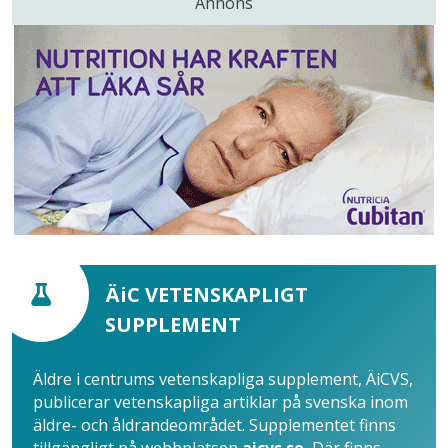
Annons
ÄiC VETENSKAPLIGT
SUPPLEMENT
Äldre i centrums vetenskapliga supplement, ÄiCVS,
publicerar vetenskapliga artiklar på svenska inom
äldre- och åldrandeområdet. Supplementet finns