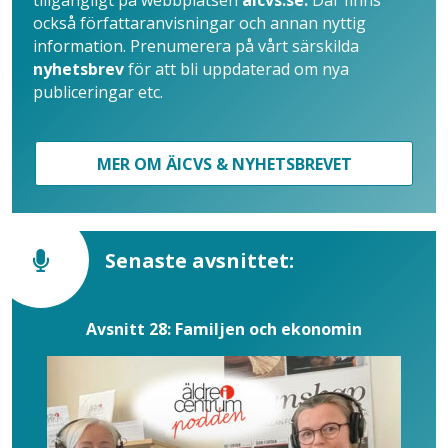
tillgängligt på webbplatsen
aicvs.se.
Där finns
också författaranvisningar och annan nyttig
information. Prenumerera på vårt särskilda
nyhetsbrev
för att bli uppdaterad om nya
publiceringar etc.
MER OM ÄICVS & NYHETSBREVET
Senaste avsnittet:
Avsnitt 28: Familjen och ekonomin