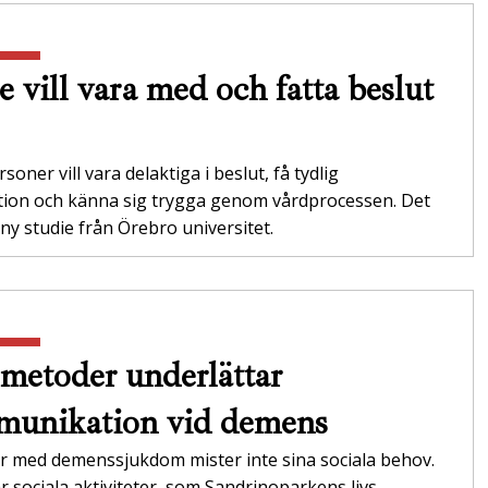
e vill vara med och fatta beslut
soner vill vara delaktiga i beslut, få tydlig
tion och känna sig trygga genom vårdprocessen. Det
 ny studie från Örebro universitet.
metoder underlättar
unikation vid demens
r med demenssjukdom mister inte sina sociala behov.
r sociala aktiviteter, som Sandrinoparkens livs­