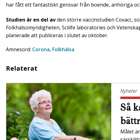
har fått ett fantastiskt gensvar från boende, anhöriga 
Studien är en del av
den större vaccinstudien Covacc, s
Folkhälsomyndigheten, Scilife laboratories och Vetenska
planerade att publiceras i slutet av oktober.
Ämnesord:
Corona
,
Folkhälsa
Relaterat
Nyheter
Så ka
bätt
Målet är 
särskil