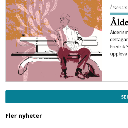
Ålderism
Ålde
Ålderism
deltaga
Fredrik 
uppleva 
SE
Fler nyheter