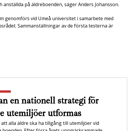
och anställda på äldreboenden, säger Anders Johansson.
om genomförs vid Umeå universitet i samarbete med
psrådet. Sammanställningar av de första testerna är
n en nationell strategi för
re utemiljöer utformas
att alla äldre ska ha tillgång till utemiljöer vid
da boenden. Efter förra årets uppmärksammade