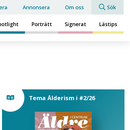
era
Annonsera
Om oss
Sök
potlight
Porträtt
Signerat
Lästips
Tema Ålderism i #2/26