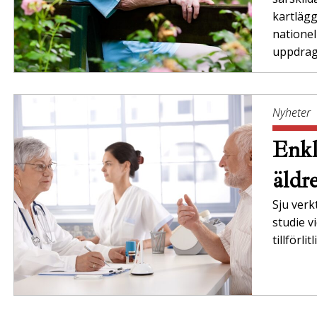
kartläg
nationel
uppdrag”
Nyheter
Enkl
äldr
Sju verk
studie v
tillförl