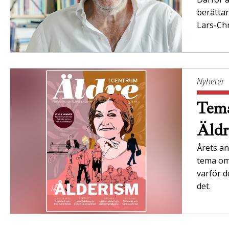
berättar
Lars-Chr
Nyheter
Tema
Äldr
Årets an
tema om 
varför d
det.