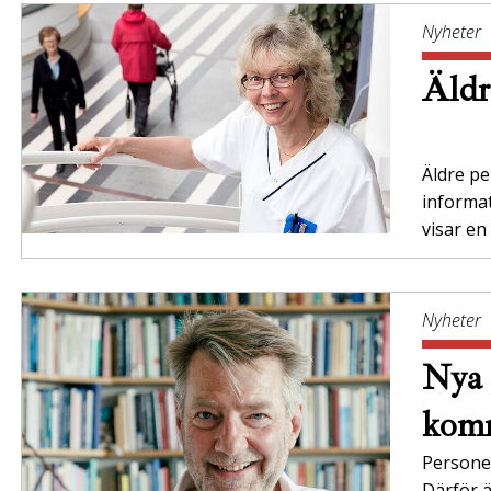
Nyheter
Äldr
Äldre per
informa
visar en
Nyheter
Nya 
komm
Persone
Därför ä