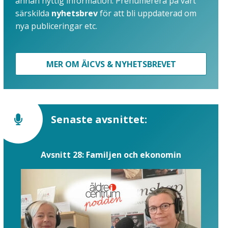
annan nyttig information. Prenumerera på vårt
särskilda
nyhetsbrev
för att bli uppdaterad om
nya publiceringar etc.
MER OM ÄICVS & NYHETSBREVET
Senaste avsnittet:
Avsnitt 28: Familjen och ekonomin