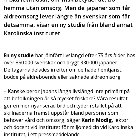
hemma utan omsorg. Men de japaner som får
äldreomsorg lever längre än svenskar som får
detsamma, visar en ny studie från bland annat
Karolinska institutet.
En ny studie
har jämfört livslängd efter 75 års ålder hos
över 850 000 svenskar och drygt 330 000 japaner.
Deltagarna delades in efter om de hade hemtjänst,
bodde på äldreboende eller saknade äldreomsorg.
–
Kanske beror Japans långa livslängd inte primärt på
att befolkningen är så mycket friskare? Våra resultat
ger en mer nyanserad bild och tyder i stället på att
skillnaderna främst uppstår bland personer som
behöver vård och omsorg, säger
Karin Modig
, lektor
och docent vid Institutet för miljömedicin vid Karolinska
institutet, i ett pressmeddelande.