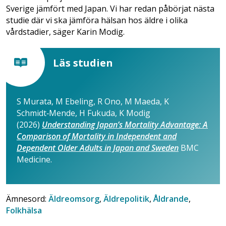
Sverige jämfört med Japan. Vi har redan påbörjat nästa
studie där vi ska jämföra hälsan hos äldre i olika
vårdstadier, säger Karin Modig.
Läs studien
S Murata, M Ebeling, R Ono, M Maeda, K
Schmidt‑Mende, H Fukuda, K Modig
(2026)
Understanding Japan’s Mortality Advantage: A
Comparison of Mortality in Independent and
Dependent Older Adults in Japan and Sweden
BMC
Medicine.
Ämnesord:
Äldreomsorg
,
Äldrepolitik
,
Åldrande
,
Folkhälsa