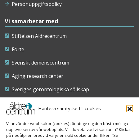
Personuppgiftspolicy
Vi samarbetar med
Stiftelsen Äldrecentrum
Forte
Svenskt demenscentrum
Aging research center
Sveriges gerontologiska sällskap
Riksföreningen för sjuksköterskor inom äldre- och
Hantera samtycke till cookies
demensvård
Vi använder webbkakor (cookies) för att ge dig den bästa möjliga
Nationellt kompetenscentrum anhöriga
upplevelsen av vår webbplats. Vill du veta vad vi samlar in? Klicka
på nedåtpilen bredvid varje enskild cookie under fliken "Se