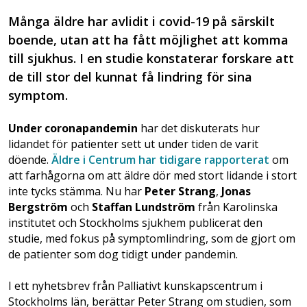
Många äldre har avlidit i covid-19 på särskilt
boende, utan att ha fått möjlighet att komma
till sjukhus. I en studie konstaterar forskare att
de till stor del kunnat få lindring för sina
symptom.
Under coronapandemin
har det diskuterats hur
lidandet för patienter sett ut under tiden de varit
döende.
Äldre i Centrum har tidigare rapporterat
om
att farhågorna om att äldre dör med stort lidande i stort
inte tycks stämma. Nu har
Peter Strang
,
Jonas
Bergström
och
Staffan Lundström
från Karolinska
institutet och Stockholms sjukhem publicerat den
studie, med fokus på symptomlindring, som de gjort om
de patienter som dog tidigt under pandemin.
I ett nyhetsbrev från Palliativt kunskapscentrum i
Stockholms län, berättar Peter Strang om studien, som