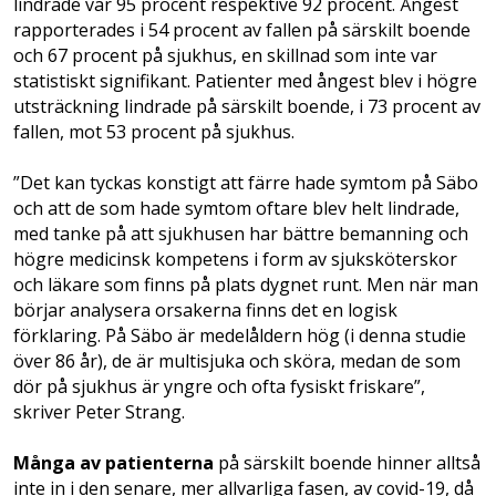
lindrade var 95 procent respektive 92 procent. Ångest
rapporterades i 54 procent av fallen på särskilt boende
och 67 procent på sjukhus, en skillnad som inte var
statistiskt signifikant. Patienter med ångest blev i högre
utsträckning lindrade på särskilt boende, i 73 procent av
fallen, mot 53 procent på sjukhus.
”Det kan tyckas konstigt att färre hade symtom på Säbo
och att de som hade symtom oftare blev helt lindrade,
med tanke på att sjukhusen har bättre bemanning och
högre medicinsk kompetens i form av sjuksköterskor
och läkare som finns på plats dygnet runt. Men när man
börjar analysera orsakerna finns det en logisk
förklaring. På Säbo är medelåldern hög (i denna studie
över 86 år), de är multisjuka och sköra, medan de som
dör på sjukhus är yngre och ofta fysiskt friskare”,
skriver Peter Strang.
Många av patienterna
på särskilt boende hinner alltså
inte in i den senare, mer allvarliga fasen, av covid-19, då