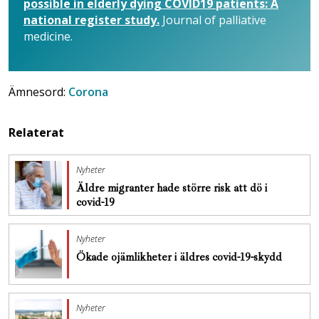
possible in elderly dying COVID­19 patients: A
national register study.
Journal of palliative
medicine.
Ämnesord:
Corona
Relaterat
Nyheter
Äldre migranter hade större risk att dö i
covid-19
Nyheter
Ökade ojämlikheter i äldres covid-19-skydd
Nyheter