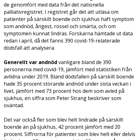
de genomfört med data från det nationella
palliativregistret. I registret går det att utläsa om
patienter på särskilt boende och sjukhus haft symptom
som andnöd, ångest, rossel och smärta, och om
symptomen kunnat lindras. Forskarna hämtade ut data
redan i april, då det fanns 390 covid-19-relaterade
dödsfall att analysera.
Generellt var andnöd
vanligare bland de 390
personerna med covid-19, jämfört med statistiken från
avlidna under 2019. Bland dödsfallen på särskilt boende
hade 35 procent störande andnöd under sista veckan i
livet, jämfört med 73 procent hos dem som avled på
sjukhus, en siffra som Peter Strang beskriver som
oväntad.
Det var också fler som blev helt lindrade på särskilt
boende än på sjukhus, 42 procent jämfört med 20
procent. Siffrorna för patienter som blev helt eller delvis