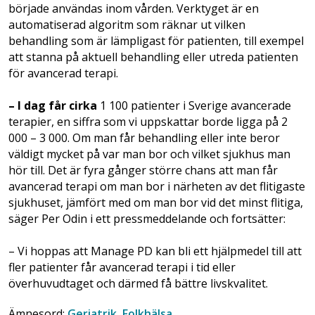
började användas inom vården. Verktyget är en
automatiserad algoritm som räknar ut vilken
behandling som är lämpligast för patienten, till exempel
att stanna på aktuell behandling eller utreda patienten
för avancerad terapi.
– I dag får cirka
1 100 patienter i Sverige avancerade
terapier, en siffra som vi uppskattar borde ligga på 2
000 – 3 000. Om man får behandling eller inte beror
väldigt mycket på var man bor och vilket sjukhus man
hör till. Det är fyra gånger större chans att man får
avancerad terapi om man bor i närheten av det flitigaste
sjukhuset, jämfört med om man bor vid det minst flitiga,
säger Per Odin i ett pressmeddelande och fortsätter:
– Vi hoppas att Manage PD kan bli ett hjälpmedel till att
fler patienter får avancerad terapi i tid eller
överhuvudtaget och därmed få bättre livskvalitet.
Ämnesord:
Geriatrik
,
Folkhälsa