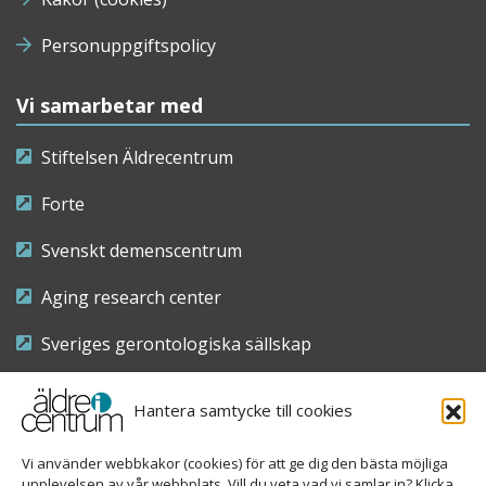
Personuppgiftspolicy
Vi samarbetar med
Stiftelsen Äldrecentrum
Forte
Svenskt demenscentrum
Aging research center
Sveriges gerontologiska sällskap
Riksföreningen för sjuksköterskor inom äldre- och
Hantera samtycke till cookies
demensvård
Vi använder webbkakor (cookies) för att ge dig den bästa möjliga
Nationellt kompetenscentrum anhöriga
upplevelsen av vår webbplats. Vill du veta vad vi samlar in? Klicka