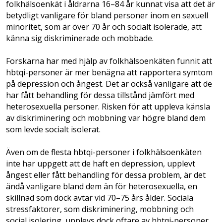
folkhälsoenkät i åldrarna 16–84 år kunnat visa att det är
betydligt vanligare för bland personer inom en sexuell
minoritet, som är över 70 år och socialt isolerade, att
känna sig diskriminerade och mobbade.
Forskarna har med hjälp av folkhälsoenkäten funnit att
hbtqi-personer är mer benägna att rapportera symtom
på depression och ångest. Det är också vanligare att de
har fått behandling för dessa tillstånd jämfört med
heterosexuella personer. Risken för att uppleva känsla
av diskriminering och mobbning var högre bland dem
som levde socialt isolerat.
Även om de flesta hbtqi-personer i folkhälsoenkäten
inte har uppgett att de haft en depression, upplevt
ångest eller fått behandling för dessa problem, är det
ändå vanligare bland dem än för heterosexuella, en
skillnad som dock avtar vid 70–75 års ålder. Sociala
stressfaktorer, som diskriminering, mobbning och
social isolering, upplevs dock oftare av hbtqi-personer