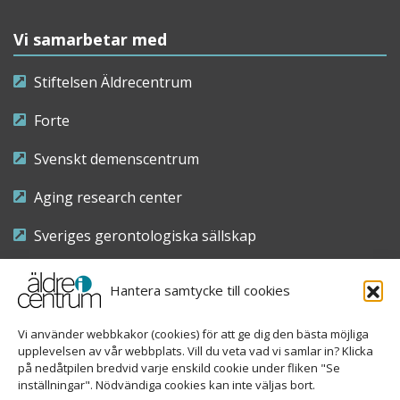
Vi samarbetar med
Stiftelsen Äldrecentrum
Forte
Svenskt demenscentrum
Aging research center
Sveriges gerontologiska sällskap
Riksföreningen för sjuksköterskor inom äldre- och
Hantera samtycke till cookies
demensvård
Vi använder webbkakor (cookies) för att ge dig den bästa möjliga
Nationellt kompetenscentrum anhöriga
upplevelsen av vår webbplats. Vill du veta vad vi samlar in? Klicka
på nedåtpilen bredvid varje enskild cookie under fliken "Se
inställningar". Nödvändiga cookies kan inte väljas bort.