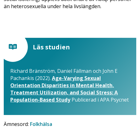
än heterosexuella under hela livslängden.
Läs studien
Richard Bränström, Daniel Fällman och John E
Pachankis (2022).
Age-Varying Sexual
Orientation Disparities in Mental Health,
Treatment Utilization, and Social Stress: A
Population-Based Study
Publicerad i APA Psycnet
Ämnesord:
Folkhälsa