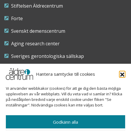
Stiftelsen Äldrecentrum
Forte
Svenskt demenscentrum
Aging research center
Sveriges gerontologiska sällskap
Riksföreningen för sjuksköterskor inom äldre- och
Hantera samtycke till cookies
demensvård
Vi använder webbkakor (cookies) för att ge dig den bästa möjliga
Nationellt kompetenscentrum anhöriga
upplevelsen av vår webbplats. Vill du veta vad vi samlar in? Klicka
på nedåtpilen bredvid varje enskild cookie under fliken "Se
inställningar". Nödvändiga cookies kan inte väljas bort.
Copyright © 2026 Äldre i centrum
Godkänn alla
Sveavägen 155, 113 46 Stockholm