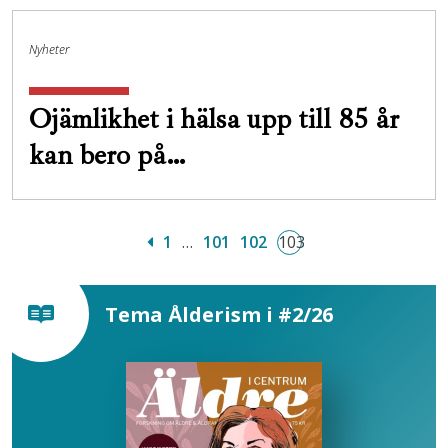
Nyheter
Ojämlikhet i hälsa upp till 85 år
kan bero på…
1
…
101
102
103
Tema Ålderism i #2/26