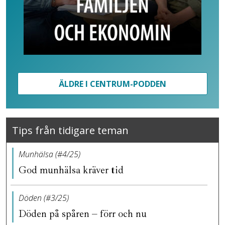
ÄLDRE I CENTRUM-PODDEN
Tips från tidigare teman
Munhälsa (#4/25)
God munhälsa kräver tid
Döden (#3/25)
Döden på spåren – förr och nu