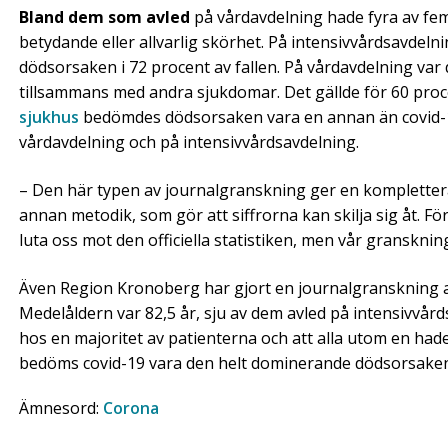
Bland dem som avled
på vårdavdelning hade fyra av fem
betydande eller allvarlig skörhet. På intensivvårdsavde
dödsorsaken i 72 procent av fallen. På vårdavdelning var 
tillsammans med andra sjukdomar. Det gällde för 60 proce
sjukhus
bedömdes dödsorsaken vara en annan än covid-19
vårdavdelning och på intensivvårdsavdelning.
– Den här typen av journalgranskning ger en kompletterande
annan metodik, som gör att siffrorna kan skilja sig åt. Fö
luta oss mot den officiella statistiken, men vår gransknin
Även Region Kronoberg har gjort en journalgranskning av
Medelåldern var 82,5 år, sju av dem avled på intensivvår
hos en majoritet av patienterna och att alla utom en had
bedöms covid-19 vara den helt dominerande dödsorsaken o
Ämnesord:
Corona