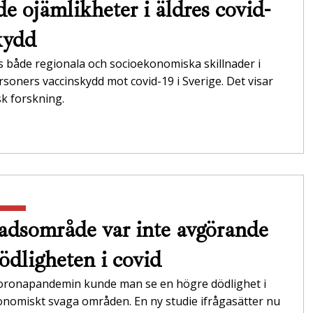
e ojämlikheter i äldres covid-
kydd
s både regionala och socioekonomiska skillnader i
rsoners vaccinskydd mot covid-19 i Sverige. Det visar
k forskning.
adsområde var inte avgörande
dödligheten i covid
oronapandemin kunde man se en högre dödlighet i
onomiskt svaga områden. En ny studie ifrågasätter nu