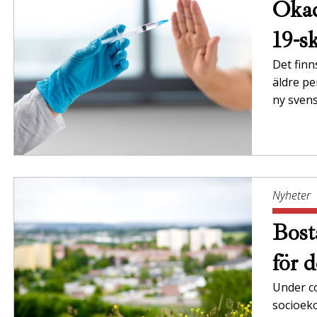
Ökad
19-s
Det finn
äldre pe
ny svens
Nyheter
Bost
för 
Under c
socioek