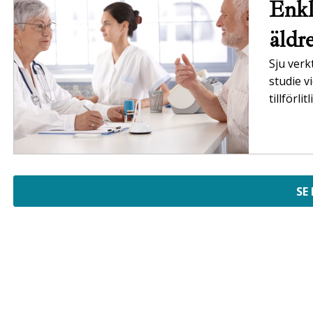
Enkl
äldr
Sju verk
studie v
tillförl
SE