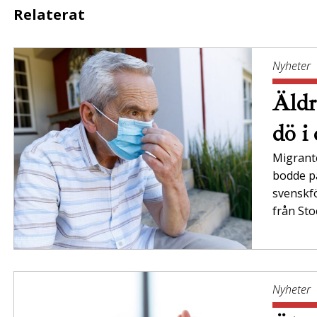
Relaterat
Nyheter
Äldr
dö i
Migrant
bodde på
svenskfö
från Sto
Nyheter