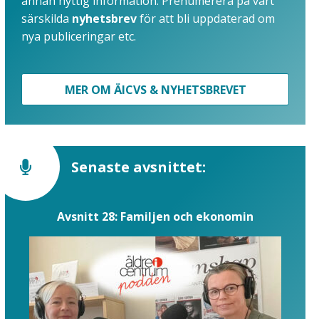
annan nyttig information. Prenumerera på vårt
särskilda
nyhetsbrev
för att bli uppdaterad om
nya publiceringar etc.
MER OM ÄICVS & NYHETSBREVET
Senaste avsnittet:
Avsnitt 28: Familjen och ekonomin