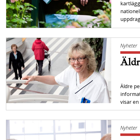
kartläg
nationel
uppdrag”
Nyheter
Äldr
Äldre per
informa
visar en
Nyheter