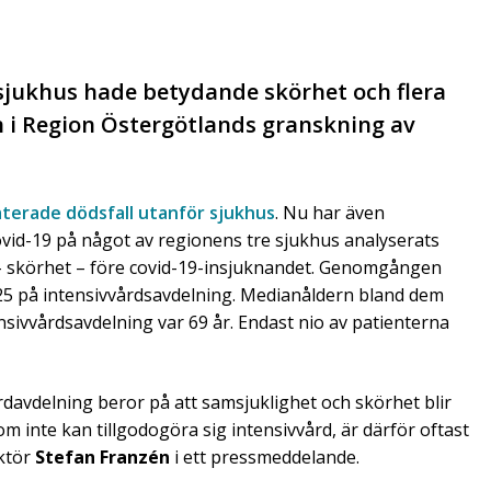
 sjukhus hade betydande skörhet och flera
n i Region Östergötlands granskning av
terade dödsfall utanför sjukhus
. Nu har även
ovid-19 på något av regionens tre sjukhus analyserats
n – skörhet – före covid-19-insjuknandet. Genomgången
 25 på intensivvårdsavdelning. Medianåldern bland dem
sivvårdsavdelning var 69 år. Endast nio av patienterna
davdelning beror på att samsjuklighet och skörhet blir
m inte kan tillgodogöra sig intensivvård, är därför oftast
ektör
Stefan Franzén
i ett pressmeddelande.