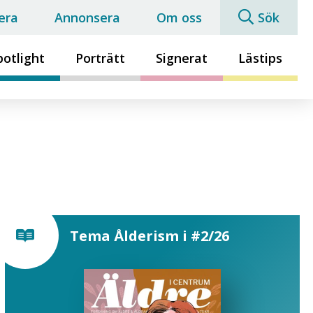
era
Annonsera
Om oss
Sök
potlight
Porträtt
Signerat
Lästips
Tema Ålderism i #2/26