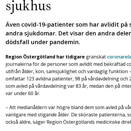
sjukhus
Även covid-19-patienter som har avlidit på
andra sjukdomar. Det visar den andra dele
dödsfall under pandemin.
Region Östergötland har tidigare
granskat
coronarela
journalerna för de personer som avlidit med bekräftad c
utifrån ålder, kön, samsjuklighet och vardaglig funktio
omfattar 123 avlidna patienter, 98 på vårdavdelning och
som avled på vårdavdelning var 83 år, medan den på inten
var under 60 år.
– Att medianåldern var högre bland dem som avled på vår
vanligare med stigande ålder. De sköraste patienterna, so
också äldre, säger Region Östergötlands medicinske dir