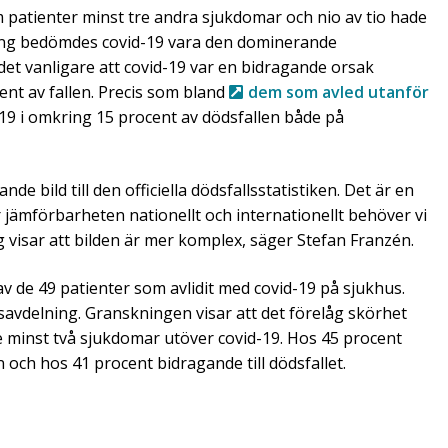
 patienter minst tre andra sjukdomar och nio av tio hade
lning bedömdes covid-19 vara den dominerande
det vanligare att covid-19 var en bidragande orsak
nt av fallen. Precis som bland
dem som avled utanför
 i omkring 15 procent av dödsfallen både på
 bild till den officiella dödsfallsstatistiken. Det är en
r jämförbarheten nationellt och internationellt behöver vi
g visar att bilden är mer komplex, säger Stefan Franzén.
 de 49 patienter som avlidit med covid-19 på sjukhus.
dsavdelning. Granskningen visar att det förelåg skörhet
e minst två sjukdomar utöver covid-19. Hos 45 procent
ch hos 41 procent bidragande till dödsfallet.