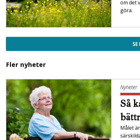
om det v
göra.
SE
Fler nyheter
Nyheter
Så ka
bätt
Målet är 
särskil