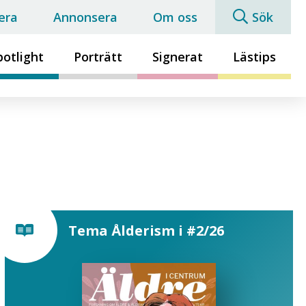
era
Annonsera
Om oss
Sök
potlight
Porträtt
Signerat
Lästips
Tema Ålderism i #2/26