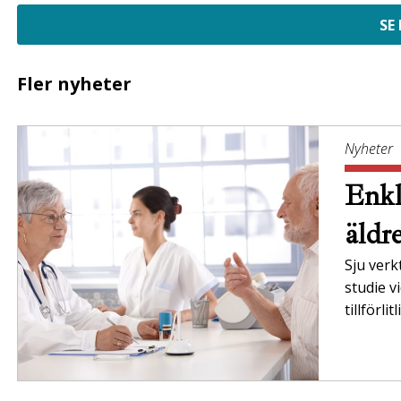
SE
Fler nyheter
Nyheter
Enkl
äldr
Sju verk
studie v
tillförli