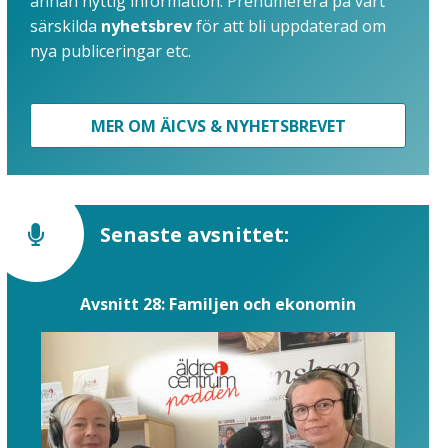
annan nyttig information. Prenumerera på vårt
särskilda
nyhetsbrev
för att bli uppdaterad om
nya publiceringar etc.
MER OM ÄICVS & NYHETSBREVET
Senaste avsnittet:
Avsnitt 28: Familjen och ekonomin