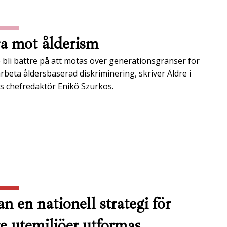
a mot ålderism
 bli bättre på att mötas över generationsgränser för
rbeta åldersbaserad diskriminering, skriver Äldre i
s chefredaktör Enikö Szurkos.
n en nationell strategi för
re utemiljöer utformas