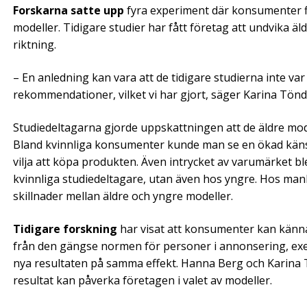
Forskarna satte upp
fyra experiment där konsumenter fi
modeller. Tidigare studier har fått företag att undvika ä
riktning.
– En anledning kan vara att de tidigare studierna inte var
rekommendationer, vilket vi har gjort, säger Karina Tönde
Studiedeltagarna gjorde uppskattningen att de äldre mod
Bland kvinnliga konsumenter kunde man se en ökad käns
vilja att köpa produkten. Även intrycket av varumärket bl
kvinnliga studiedeltagare, utan även hos yngre. Hos m
skillnader mellan äldre och yngre modeller.
Tidigare forskning
har visat att konsumenter kan känn
från den gängse normen för personer i annonsering, exem
nya resultaten på samma effekt. Hanna Berg och Karina 
resultat kan påverka företagen i valet av modeller.