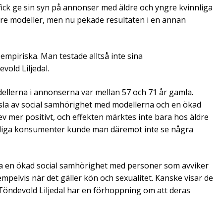
ck ge sin syn på annonser med äldre och yngre kvinnliga
ldre modeller, men nu pekade resultaten i en annan
 empiriska. Man testade alltså inte sina
vold Liljedal.
ellerna i annonserna var mellan 57 och 71 år gamla.
la av social samhörighet med modellerna och en ökad
ev mer positivt, och effekten märktes inte bara hos äldre
anliga konsumenter kunde man däremot inte se några
a en ökad social samhörighet med personer som avviker
pelvis när det gäller kön och sexualitet. Kanske visar de
Töndevold Liljedal har en förhoppning om att deras