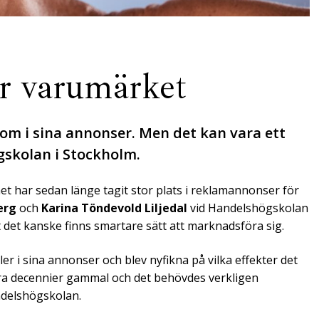
er varumärket
m i sina annonser. Men det kan vara ett
gskolan i Stockholm.
et har sedan länge tagit stor plats i reklamannonser för
erg
och
Karina Töndevold Liljedal
vid Handelshögskolan
t det kanske finns smartare sätt att marknadsföra sig.
ler i sina annonser och blev nyfikna på vilka effekter det
era decennier gammal och det behövdes verkligen
ndelshögskolan.