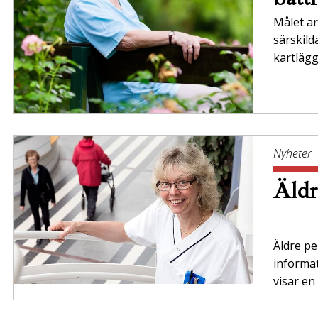
Målet är 
särskil
kartläg
Nyheter
Äldr
Äldre per
informa
visar en