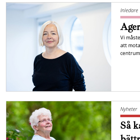
Inledare
Ager
Vi måste
att mota
centrum
Nyheter
Så ka
bätt