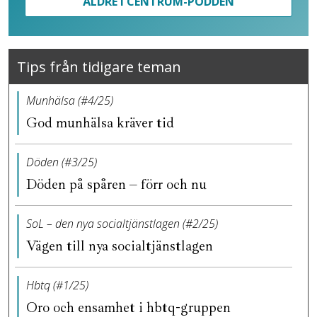
ÄLDRE I CENTRUM-PODDEN
Tips från tidigare teman
Munhälsa (#4/25)
God munhälsa kräver tid
Döden (#3/25)
Döden på spåren – förr och nu
SoL – den nya socialtjänstlagen (#2/25)
Vägen till nya socialtjänstlagen
Hbtq (#1/25)
Oro och ensamhet i hbtq-gruppen