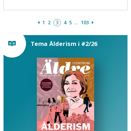
1
2
3
4
5
…
103
Tema Ålderism i #2/26