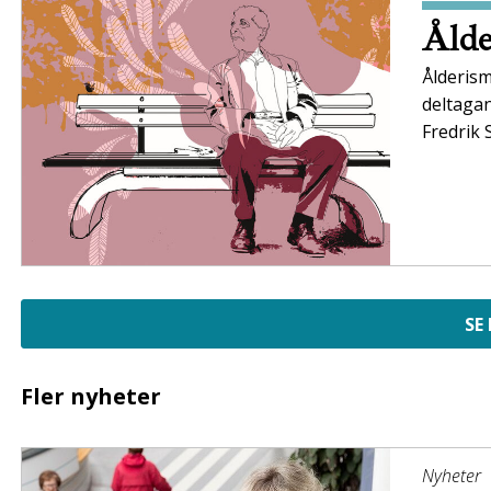
Ålde
Ålderism
deltaga
Fredrik 
SE
Fler nyheter
Nyheter