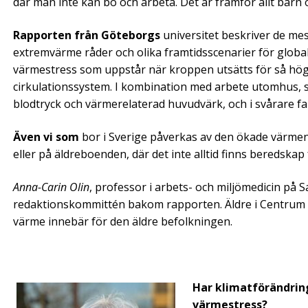
där man inte kan bo och arbeta. Det är framför allt barn
Rapporten från Göteborgs
universitet beskriver de mes
extremvärme råder och olika framtidsscenarier för glob
värmestress som uppstår när kroppen utsätts för så hög 
cirkulationssystem. I kombination med arbete utomhus, s
blodtryck och värmerelaterad huvudvärk, och i svårare fal
Även vi som
bor i Sverige påverkas av den ökade värmen.
eller på äldreboenden, där det inte alltid finns beredskap
Anna-Carin Olin
, professor i arbets- och miljömedicin på 
redaktionskommittén bakom rapporten. Äldre i Centrum st
värme innebär för den äldre befolkningen.
Har klimatförändringa
värmestress?