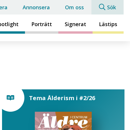
era
Annonsera
Om oss
Sök
potlight
Porträtt
Signerat
Lästips
Tema Ålderism i #2/26