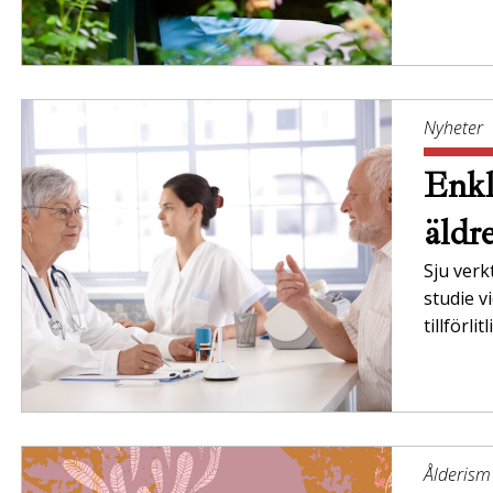
Nyheter
Enkl
äldr
Sju verk
studie v
tillförli
Ålderism