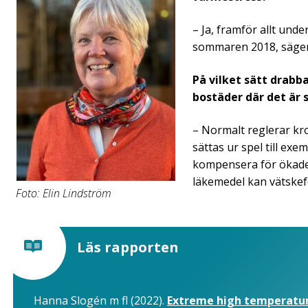
– Ja, framför allt un
sommaren 2018, säger
På vilket sätt drabb
bostäder där det är 
– Normalt reglerar kr
sättas ur spel till ex
kompensera för ökade 
läkemedel kan vätskefö
Foto: Elin Lindström
Läs rapporten
Hanna Slogén m fl (2022).
Extreme high temperatur