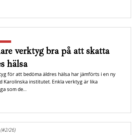
are verktyg bra på att skatta
es hälsa
tyg för att bedöma äldres hälsa har jämförts i en ny
id Karolinska institutet. Enkla verktyg är lika
tliga som de…
 (#2/26)