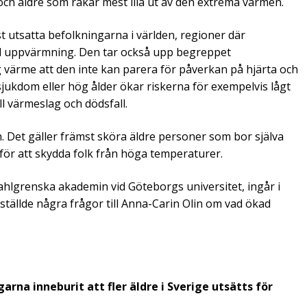
 och äldre som råkar mest illa ut av den extrema värmen.
t utsatta befolkningarna i världen, regioner där
al uppvärmning. Den tar också upp begreppet
värme att den inte kan parera för påverkan på hjärta och
jukdom eller hög ålder ökar riskerna för exempelvis lågt
l värmeslag och dödsfall.
 Det gäller främst sköra äldre personer som bor själva
 för att skydda folk från höga temperaturer.
Sahlgrenska akademin vid Göteborgs universitet, ingår i
ällde några frågor till Anna-Carin Olin om vad ökad
rna inneburit att fler äldre i Sverige utsätts för