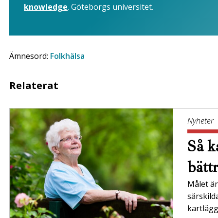
knowledge
. Göteborgs universitet.
Ämnesord:
Folkhälsa
Relaterat
Nyheter
Så ka
bätt
Målet är 
särskil
kartläg