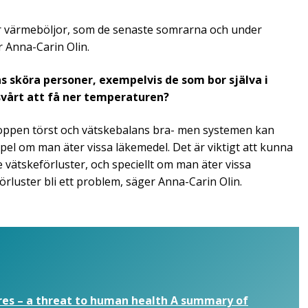
der värmeböljor, som de senaste somrarna och under
 Anna-Carin Olin.
as sköra personer, exempelvis de som bor själva i
svårt att få ner temperaturen?
oppen törst och vätskebalans bra- men systemen kan
empel om man äter vissa läkemedel. Det är viktigt att kunna
vätskeförluster, och speciellt om man äter vissa
rluster bli ett problem, säger Anna-Carin Olin.
es – a threat to human health A summary of