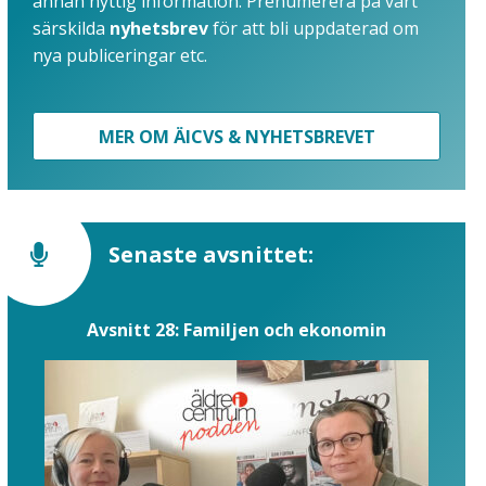
annan nyttig information. Prenumerera på vårt
särskilda
nyhetsbrev
för att bli uppdaterad om
nya publiceringar etc.
MER OM ÄICVS & NYHETSBREVET
Senaste avsnittet:
Avsnitt 28: Familjen och ekonomin