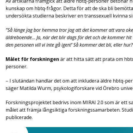
Av artiklarna framgick att äldre hbtq-personer betonar h
kunskap om hbtq-frågor. Detta för att de ska bli bemötta
undersökta studierna beskriver en transsexuell kvinna s
”Så länge jag bor hemma tror jag att det kommer att vara okej,
äldreboende… Ja, när det blir dags för det och de kommer hit o
den personen vill vi inte gå igen!’ Så kommer det bli, eller hur?
Målet för forskningen
är att hitta sätt att prata om hb
personer.
– I slutändan handlar det om att inkludera äldre hbtq-p
säger Matilda Wurm, psykologiforskare vid Örebro univer
Forskningsprojektet bedrivs inom MIRAI 2.0 som är ett s
målet att främja långsiktiga forskningssamarbeten. Stu
publicerade.