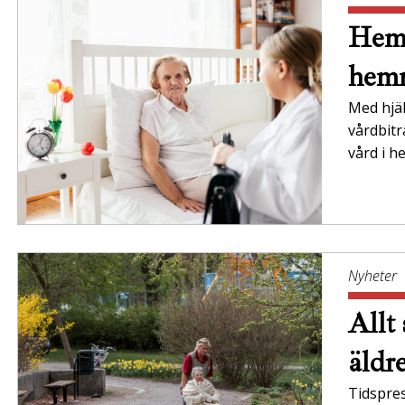
Hemt
hem
Med hjä
vårdbitr
vård i h
Nyheter
Allt
äldr
Tidspres