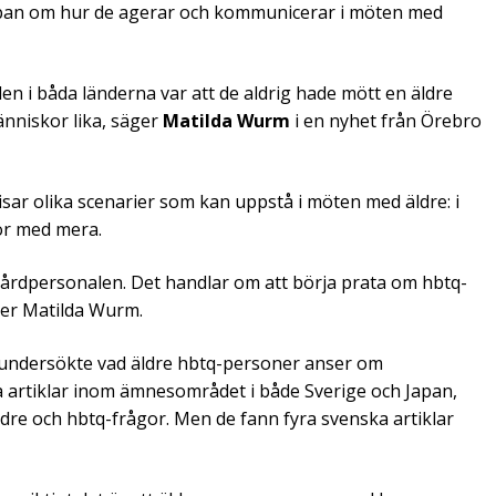
h Japan om hur de agerar och kommunicerar i möten med
alen i båda länderna var att de aldrig hade mött en äldre
änniskor lika, säger
Matilda Wurm
i en nyhet från Örebro
isar olika scenarier som kan uppstå i möten med äldre: i
gor med mera.
 vårdpersonalen. Det handlar om att börja prata om hbtq-
ger Matilda Wurm.
e undersökte vad äldre hbtq-personer anser om
 artiklar inom ämnesområdet i både Sverige och Japan,
ldre och hbtq-frågor. Men de fann fyra svenska artiklar