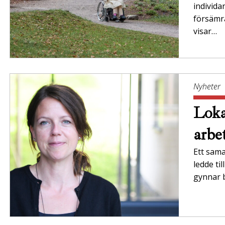
individ
försämr
visar…
Nyheter
Loka
arbe
Ett sam
ledde ti
gynnar 