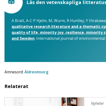
Läs den vetenskapliga litteratu
A Bratt, A-C P Hjelm, M, Wurm, R Huntley, Y Hirakaw
qualitative research literature and a thematic s
quality of life, minority joy, resilience, minority
and Sweden
. International journal of environmental
Ämnesord:
Äldreomsorg
Relaterat
Nyheter