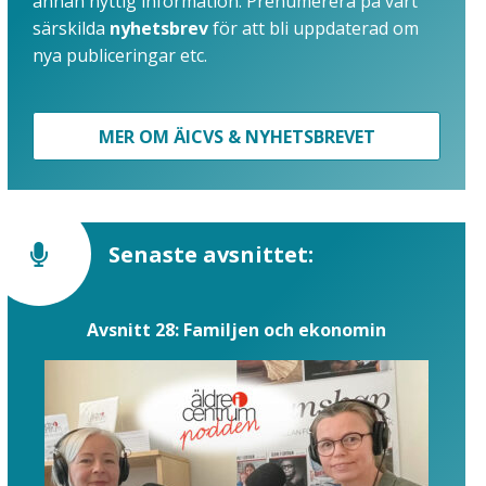
annan nyttig information. Prenumerera på vårt
särskilda
nyhetsbrev
för att bli uppdaterad om
nya publiceringar etc.
MER OM ÄICVS & NYHETSBREVET
Senaste avsnittet:
Avsnitt 28: Familjen och ekonomin