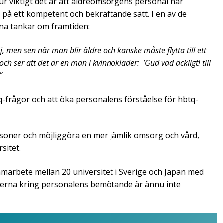
ur viktigt det är att äldreomsorgens personal har
 på ett kompetent och bekräftande sätt. I en av de
ina tankar om framtiden:
 men sen när man blir äldre och kanske måste flytta till ett
ch ser att det är en man i kvinnokläder: ’Gud vad äckligt! till
”
tq-frågor och att öka personalens förståelse för hbtq-
ersoner och möjliggöra en mer jämlik omsorg och vård,
sitet.
amarbete mellan 20 universitet i Sverige och Japan med
dierna kring personalens bemötande är ännu inte