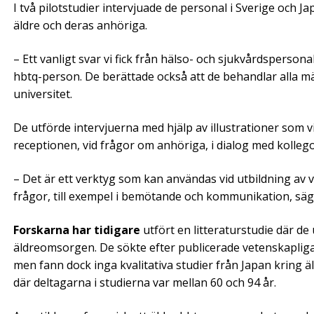
I två pilotstudier intervjuade de personal i Sverige oc
äldre och deras anhöriga.
– Ett vanligt svar vi fick från hälso- och sjukvårdsperson
hbtq-person. De berättade också att de behandlar alla m
universitet.
De utförde intervjuerna med hjälp av illustrationer som v
receptionen, vid frågor om anhöriga, i dialog med kolle
– Det är ett verktyg som kan användas vid utbildning av
frågor, till exempel i bemötande och kommunikation, sä
Forskarna har tidigare
utfört en litteraturstudie där d
äldreomsorgen. De sökte efter publicerade vetenskapliga
men fann dock inga kvalitativa studier från Japan kring ä
där deltagarna i studierna var mellan 60 och 94 år.