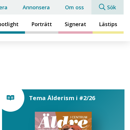
era
Annonsera
Om oss
Sök
potlight
Porträtt
Signerat
Lästips
Tema Ålderism i #2/26