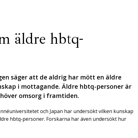
m äldre hbtq-
en säger att de aldrig har mött en äldre
nskap i mottagande. Äldre hbtq-personer är
ehöver omsorg i framtiden.
innéuniversitetet och Japan har undersökt vilken kunskap
ldre hbtq-personer. Forskarna har även undersökt hur