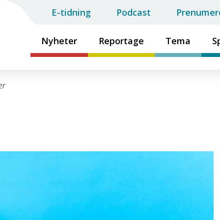
E-tidning
Podcast
Prenumer
Nyheter
Reportage
Tema
S
er