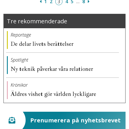
1
2
3
4
5
…
8
Tre rekommenderade
Reportage
De delar livets berättelser
Spotlight
Ny teknik påverkar våra relationer
Krönikor
Äldres vishet gör världen lyckligare
Prenumerera på nyhetsbrevet