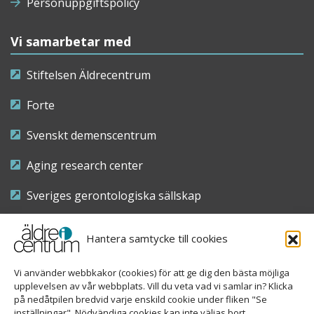
Personuppgiftspolicy
Vi samarbetar med
Stiftelsen Äldrecentrum
Forte
Svenskt demenscentrum
Aging research center
Sveriges gerontologiska sällskap
Riksföreningen för sjuksköterskor inom äldre- och
Hantera samtycke till cookies
demensvård
Vi använder webbkakor (cookies) för att ge dig den bästa möjliga
Nationellt kompetenscentrum anhöriga
upplevelsen av vår webbplats. Vill du veta vad vi samlar in? Klicka
på nedåtpilen bredvid varje enskild cookie under fliken "Se
inställningar". Nödvändiga cookies kan inte väljas bort.