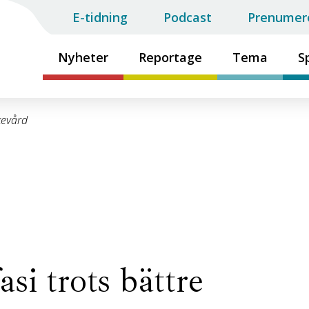
E-tidning
Podcast
Prenumer
Nyheter
Reportage
Tema
S
kevård
si trots bättre