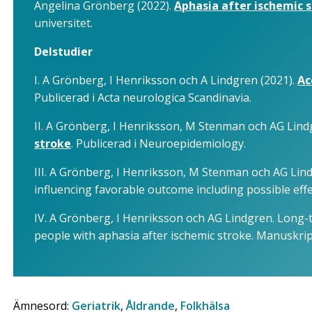
Angelina Grönberg (2022).
Aphasia after ischemic 
universitet.
Delstudier
I. A Grönberg, I Henriksson och A Lindgren (2021).
Ac
Publicerad i Acta neurologica Scandinavia.
II. A Grönberg, I Henriksson, M Stenman och AG Lind
stroke
. Publicerad i Neuroepidemiology.
III. A Grönberg, I Henriksson, M Stenman och AG Lin
influencing favorable outcome including possible effe
IV. A Grönberg, I Henriksson och AG Lindgren. Long-te
people with aphasia after ischemic stroke. Manuskrip
Ämnesord:
Geriatrik
,
Åldrande
,
Folkhälsa