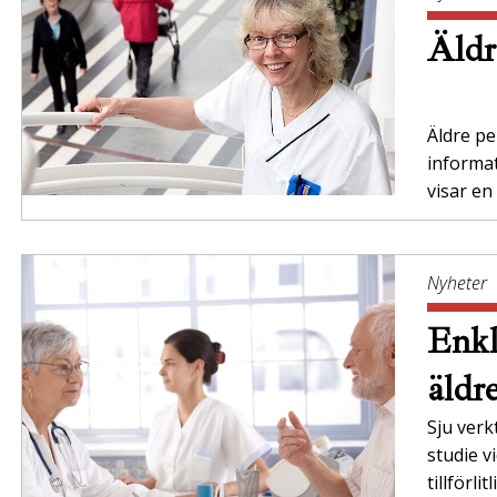
Äldr
Äldre per
informa
visar en
Nyheter
Enkl
äldr
Sju verk
studie v
tillförl