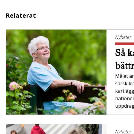
Relaterat
Nyheter
Så ka
bätt
Målet är 
särskil
kartläg
nationel
uppdrag”
Nyheter