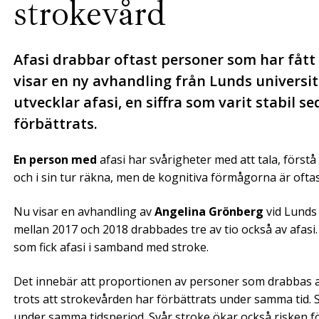
strokevård
Afasi drabbar oftast personer som har fått
visar en ny avhandling från Lunds universite
utvecklar afasi, en siffra som varit stabil s
förbättrats.
En person med
afasi har svårigheter med att tala, förstå 
och i sin tur räkna, men de kognitiva förmågorna är oft
Nu visar en avhandling av
Angelina Grönberg
vid Lunds 
mellan 2017 och 2018 drabbades tre av tio också av afasi
som fick afasi i samband med stroke.
Det innebär att proportionen av personer som drabbas av
trots att strokevården har förbättrats under samma tid. 
under samma tidsperiod. Svår stroke ökar också risken för