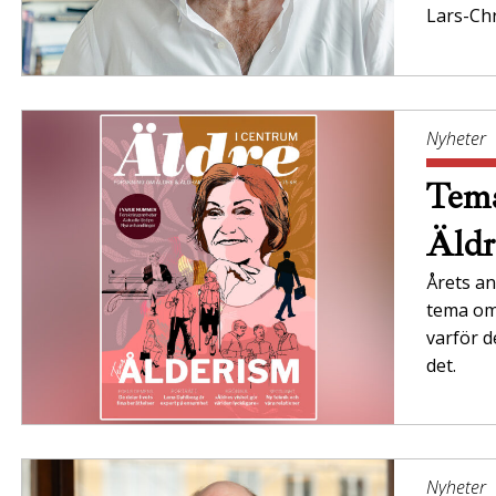
Lars-Chr
Nyheter
Tema
Äldr
Årets an
tema om 
varför d
det.
Nyheter