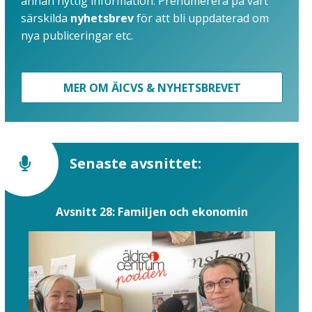
annan nyttig information. Prenumerera på vårt
särskilda
nyhetsbrev
för att bli uppdaterad om
nya publiceringar etc.
MER OM ÄICVS & NYHETSBREVET
Senaste avsnittet:
Avsnitt 28: Familjen och ekonomin