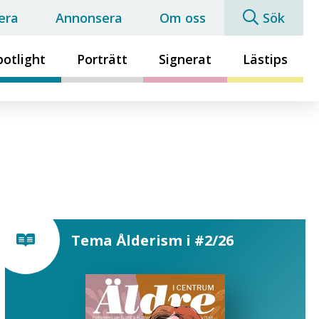
era
Annonsera
Om oss
Sök
potlight
Porträtt
Signerat
Lästips
Tema Ålderism i #2/26