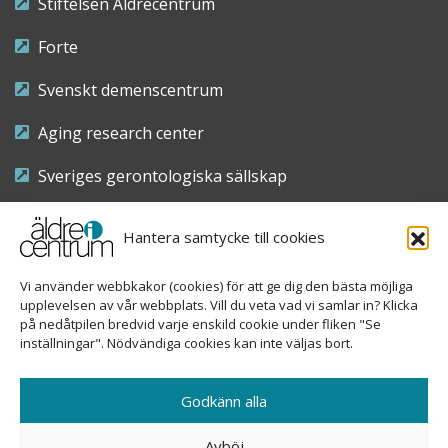
Stiftelsen Äldrecentrum
Forte
Svenskt demenscentrum
Aging research center
Sveriges gerontologiska sällskap
Riksföreningen för sjuksköterskor inom äldre- och
Hantera samtycke till cookies
demensvård
Vi använder webbkakor (cookies) för att ge dig den bästa möjliga
Nationellt kompetenscentrum anhöriga
upplevelsen av vår webbplats. Vill du veta vad vi samlar in? Klicka
på nedåtpilen bredvid varje enskild cookie under fliken "Se
inställningar". Nödvändiga cookies kan inte väljas bort.
Copyright © 2026 Äldre i centrum
Godkänn alla
Sveavägen 155, 113 46 Stockholm
Avböj