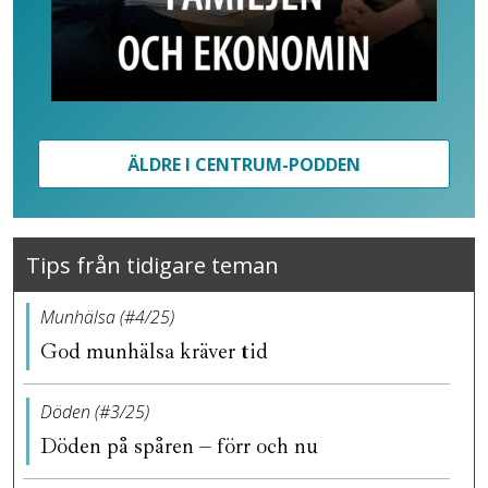
ÄLDRE I CENTRUM-PODDEN
Tips från tidigare teman
Munhälsa (#4/25)
God munhälsa kräver tid
Döden (#3/25)
Döden på spåren – förr och nu