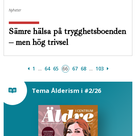
Nyheter
Sämre hälsa på trygghetsboenden
– men hög trivsel
1
…
64
65
66
67
68
…
103
Tema Ålderism i #2/26